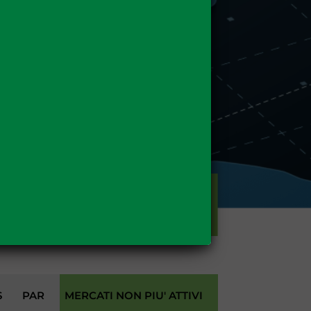
GAS
S
PAR
MERCATI NON PIU' ATTIVI