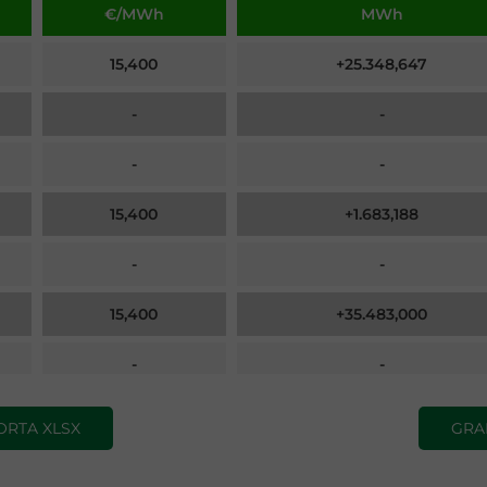
€/MWh
MWh
15,400
+25.348,647
-
-
-
-
15,400
+1.683,188
-
-
15,400
+35.483,000
-
-
17,551
+42.291,000
ORTA XLSX
GRA
15,400
-104.805,835