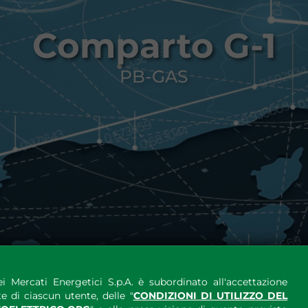
Comparto G-1
PB-GAS
i Mercati Energetici S.p.A. è subordinato all'accettazione
e di ciascun utente, delle "
CONDIZIONI DI UTILIZZO DEL