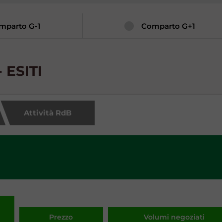
mparto G-1
Comparto G+1
 ESITI
Attività RdB
Prezzo
Volumi negoziati