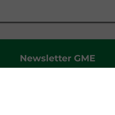
Newsletter GME
e e ricevi gli aggiornamenti mensili sui principali tre
REGISTRATI
Hai già un profilo?
Accedi qui