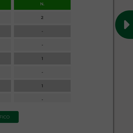
N.
2
-
-
1
-
1
-
2
FICO
1