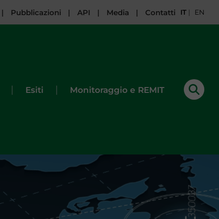
|
Pubblicazioni
|
API
|
Media
|
Contatti
IT
|
EN
|
|
Esiti
Monitoraggio e REMIT