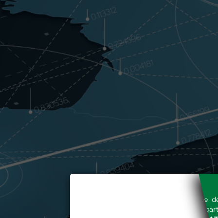
L'accesso al sito del Gestore de
espressa e senza riserve, da part