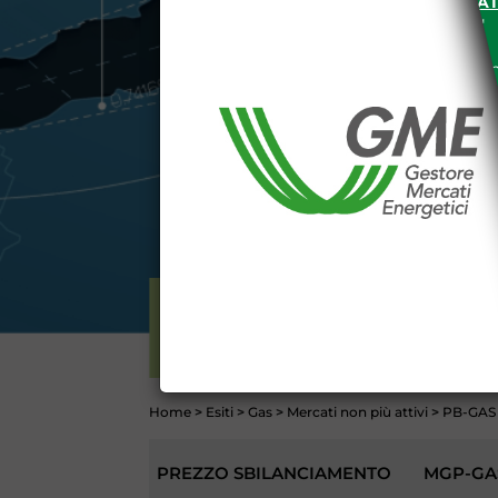
SITO INTERNET WWW.MERCAT
nella "
INFORMATIVA PRIVACY
"
Le informazioni e i dati presenti n
tutelati secondo quanto previsto 
E' espressamente vietato qualsiasi
parte, quanto previsto nelle sudd
Dichiaro di conoscere e a
DEL SITO INTERNET WWW
Dichiaro di conoscere e acc
del codice civile, le segu
DATI PUBBLICATI DAL G
GARANZIA), 13 (VARIAZION
CONTI
ELETTRICITÀ
Home
>
Esiti
>
Gas
>
Mercati non più attivi
>
PB-GAS (
PREZZO SBILANCIAMENTO
MGP-GA