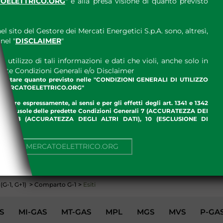
OELETTRICO.ORG
" e alla presa visione di quanto previsto
el sito del Gestore dei Mercati Energetici S.p.A. sono, altresì,
nel "
DISCLAIMER
"
 utilizzo di tali informazioni e dati che violi, anche solo in
ette Condizioni Generali e/o Disclaimer
ccettare quanto previsto nelle "CONDIZIONI GENERALI DI UTILIZZO
.MERCATOELETTRICO.ORG"
ettare espressamente, ai sensi e per gli effetti degli art. 1341 e 1342
enti clausole delle predette Condizioni Generali 7 (ACCURATEZZA DEI
ME), 8 (ACCURATEZZA DEGLI ALTRI DATI), 10 (ESCLUSIONE DI
I)
NUA SU MERCATOELETTRICO.ORG
AMBIENTE
G-1, G+1)
>
Comparto G-1
>
Esiti
S
MI-GAS
MT-GAS
MPL
MGS
MVS
P-GA