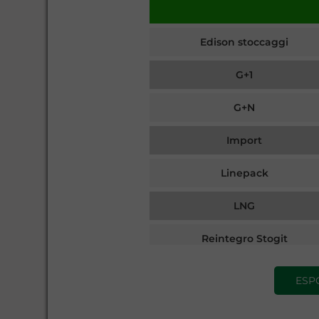
Edison stoccaggi
G+1
G+N
Import
Linepack
LNG
Reintegro Stogit
Stogit
ESP
SRG