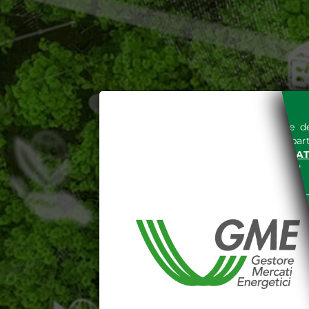
L'accesso al sito del Gestore de
espressa e senza riserve, da part
SITO INTERNET WWW.MERCAT
nella "
INFORMATIVA PRIVACY
"
Le informazioni e i dati presenti n
tutelati secondo quanto previsto 
E' espressamente vietato qualsiasi
parte, quanto previsto nelle sudd
Dichiaro di conoscere e a
DEL SITO INTERNET WWW
Dichiaro di conoscere e acc
del codice civile, le segu