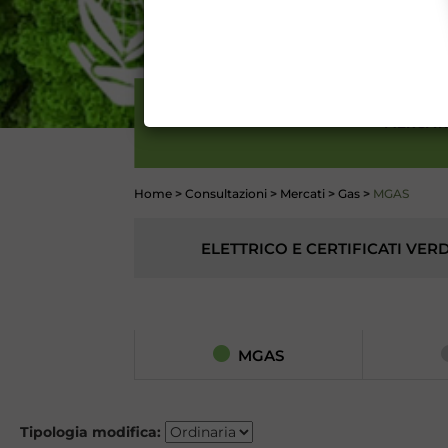
DATI PUBBLICATI DAL G
GARANZIA), 13 (VARIAZION
CONTI
MERCAT
Home
>
Consultazioni
>
Mercati
>
Gas
>
MGAS
ELETTRICO E CERTIFICATI VERD
MGAS
Tipologia modifica: