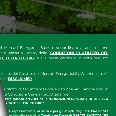
i Mercati Energetici S.p.A. è subordinato all'accettazione
e di ciascun utente, delle "
CONDIZIONI DI UTILIZZO DEL
OELETTRICO.ORG
" e alla presa visione di quanto previsto
el sito del Gestore dei Mercati Energetici S.p.A. sono, altresì,
nel "
DISCLAIMER
"
 utilizzo di tali informazioni e dati che violi, anche solo in
ette Condizioni Generali e/o Disclaimer
ccettare quanto previsto nelle "CONDIZIONI GENERALI DI UTILIZZO
.MERCATOELETTRICO.ORG"
ettare espressamente, ai sensi e per gli effetti degli art. 1341 e 1342
enti clausole delle predette Condizioni Generali 7 (ACCURATEZZA DEI