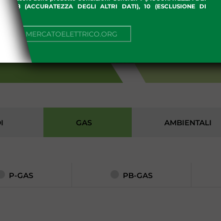
ME), 8 (ACCURATEZZA DEGLI ALTRI DATI), 10 (ESCLUSIONE DI
I)
NUA SU MERCATOELETTRICO.ORG
I
I
GAS
AMBIENTALI
P-GAS
PB-GAS