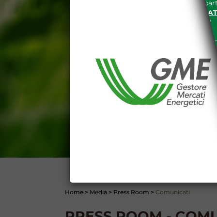
espressa e senza riserve, da part
SITO INTERNET WWW.MERCAT
nella "
INFORMATIVA PRIVACY
"
Le informazioni e i dati presenti n
tutelati secondo quanto previsto 
E' espressamente vietato qualsiasi
parte, quanto previsto nelle sudd
Dichiaro di conoscere e a
DEL SITO INTERNET WWW
Dichiaro di conoscere e acc
del codice civile, le segu
DATI PUBBLICATI DAL G
GARANZIA), 13 (VARIAZION
CONTI
Home
>
Media
>
Press Room
>
Comunicati
PRESS ROOM - COMU