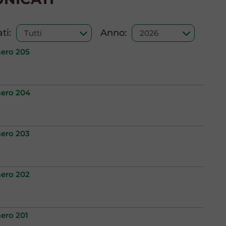
ti:
Anno:
mero 205
mero 204
mero 203
mero 202
mero 201