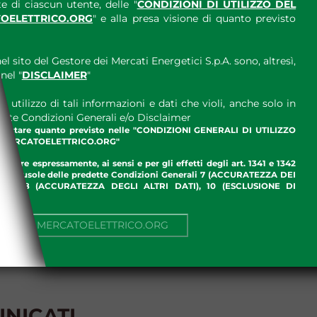
e di ciascun utente, delle "
CONDIZIONI DI UTILIZZO DEL
OELETTRICO.ORG
" e alla presa visione di quanto previsto
el sito del Gestore dei Mercati Energetici S.p.A. sono, altresì,
nel "
DISCLAIMER
"
 utilizzo di tali informazioni e dati che violi, anche solo in
ette Condizioni Generali e/o Disclaimer
ccettare quanto previsto nelle "CONDIZIONI GENERALI DI UTILIZZO
.MERCATOELETTRICO.ORG"
ettare espressamente, ai sensi e per gli effetti degli art. 1341 e 1342
enti clausole delle predette Condizioni Generali 7 (ACCURATEZZA DEI
ME), 8 (ACCURATEZZA DEGLI ALTRI DATI), 10 (ESCLUSIONE DI
I)
NUA SU MERCATOELETTRICO.ORG
NICATI