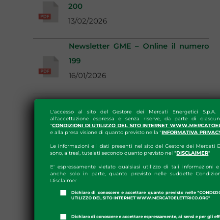
200
13/02/2026
Newsletter GME – Online il numero
199
16/01/2026
L'accesso al sito del Gestore dei Mercati Energetici S.p.A.
all'accettazione espressa e senza riserve, da parte di ciascun
"
CONDIZIONI DI UTILIZZO DEL SITO INTERNET WWW.MERCATOE
e alla presa visione di quanto previsto nella "
INFORMATIVA PRIVAC
Le informazioni e i dati presenti nel sito del Gestore dei Mercati E
sono, altresì, tutelati secondo quanto previsto nel "
DISCLAIMER
"
E' espressamente vietato qualsiasi utilizzo di tali informazioni e 
anche solo in parte, quanto previsto nelle suddette Condizion
Disclaimer
Dichiaro di conoscere e accettare quanto previsto nelle "CONDIZ
UTILIZZO DEL SITO INTERNET WWW.MERCATOELETTRICO.ORG"
Dichiaro di conoscere e accettare espressamente, ai sensi e per gli effe