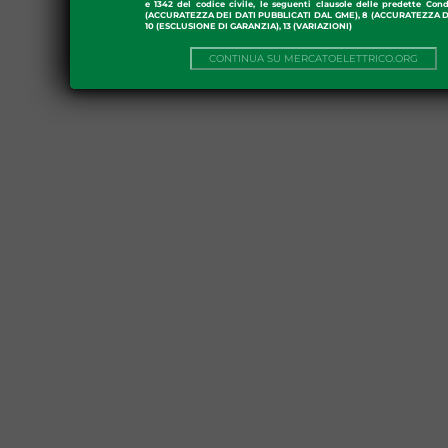
e 1342 del codice civile, le seguenti clausole delle predette Cond
(ACCURATEZZA DEI DATI PUBBLICATI DAL GME), 8 (ACCURATEZZA DE
10 (ESCLUSIONE DI GARANZIA), 13 (VARIAZIONI)
CONTINUA SU MERCATOELETTRICO.ORG