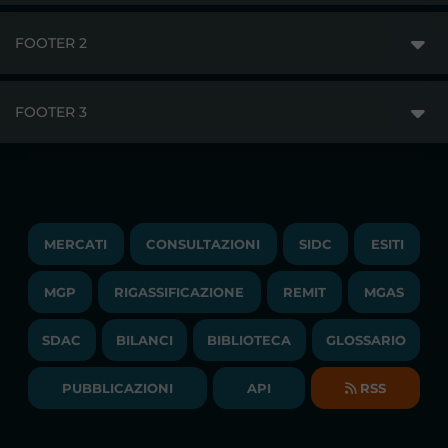
FOOTER 2
GME
MERCATI
FOOTER 3
DISCLAIMER
ACCESSO AI MERCATI
PRIVACY
ESITI
TRAYPORT GAS
COPYRIGHT
MONITORAGGIO E REMIT
TRAYPORT M. ELETTRICO
LAVORA CON NOI
MERCATI
CONSULTAZIONI
SIDC
ESITI
PUBBLICAZIONI
LIQUIDITY PROVIDERS
CONTATTI
MGP
RIGASSIFICAZIONE
COMUNICATI/NEWS
REMIT
MGAS
EVENTI
BANDI DI GARA E CONTRATTI
NEWSLETTER
SDAC
BILANCI
BIBLIOTECA
GLOSSARIO
BIBLIOTECA
SOCIETA' TRASPARENTE
BILANCI DI ESERCIZIO
PUBBLICAZIONI
API
RSS
GLOSSARIO
RELAZIONI ANNUALI
MAPPA DEL SITO