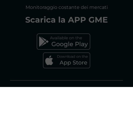
CONSULTAZIONI
Monitoraggio costante dei mercati
DICHIARAZIONE DI ACCESSIBILITÀ
Scarica la
APP GME
FAQs MERCATO ELETTRICO
FAQs MERCATO GAS