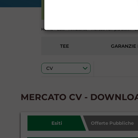
ELETTRICITÀ
CONTI
Home
>
Esiti
>
Ambiente
>
Mercati non più attivi
>
Ce
TEE
GARANZIE 
MERCATO CV - DOWNLO
Esiti
Offerte Pubbliche