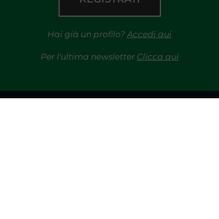
Hai già un profilo?
Accedi qui
Per l'ultima newsletter
Clicca qui
TRAYPORT GAS
MERCATI
TRAYPORT M. ELETTRICO
MGP
R
LIQUIDITY PROVIDERS
OI
EVENTI
SDAC
BIBLIOTECA
PUBBLIC
A E CONTRATTI
GLOSSARIO