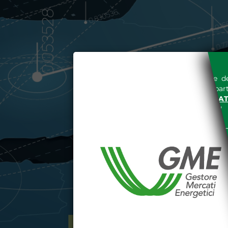
L'accesso al sito del Gestore de
espressa e senza riserve, da part
SITO INTERNET WWW.MERCAT
nella "
INFORMATIVA PRIVACY
"
Le informazioni e i dati presenti n
tutelati secondo quanto previsto 
E' espressamente vietato qualsiasi
parte, quanto previsto nelle sudd
Dichiaro di conoscere e a
DEL SITO INTERNET WWW
Dichiaro di conoscere e acc
del codice civile, le segu
DATI PUBBLICATI DAL G
GARANZIA), 13 (VARIAZION