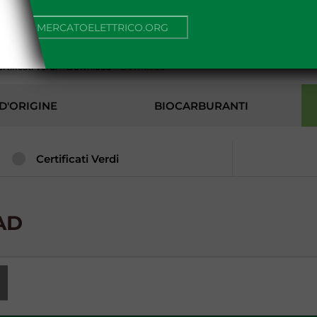
AMBIENTE
NUA SU MERCATOELETTRICO.ORG
rtificati Verdi
>
Download
>
Download
D'ORIGINE
BIOCARBURANTI
Certificati Verdi
AD