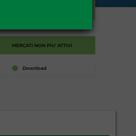
GAS
MERCATI NON PIU' ATTIVI
Download