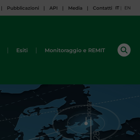
|
Pubblicazioni
|
API
|
Media
|
Contatti
IT
|
EN
|
|
Esiti
Monitoraggio e REMIT