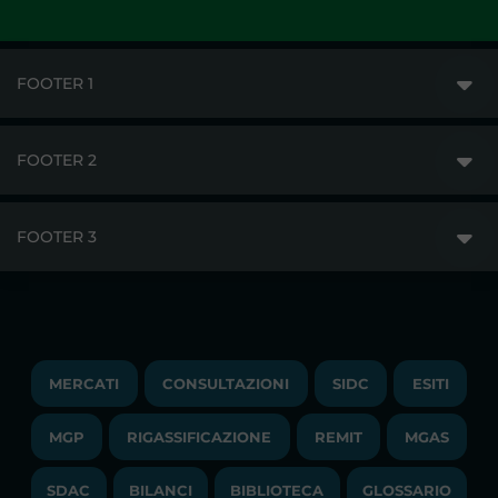
FOOTER 1
FOOTER 2
GME
MERCATI
FOOTER 3
DISCLAIMER
ACCESSO AI MERCATI
PRIVACY
ESITI
TRAYPORT GAS
COPYRIGHT
MONITORAGGIO E REMIT
TRAYPORT M. ELETTRICO
LAVORA CON NOI
MERCATI
CONSULTAZIONI
SIDC
ESITI
PUBBLICAZIONI
LIQUIDITY PROVIDERS
CONTATTI
MGP
RIGASSIFICAZIONE
COMUNICATI/NEWS
REMIT
MGAS
EVENTI
BANDI DI GARA E CONTRATTI
NEWSLETTER
SDAC
BILANCI
BIBLIOTECA
GLOSSARIO