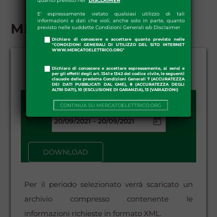
quanto previsto nel "
DISCLAIMER
"
E' espressamente vietato qualsiasi utilizzo di tali
informazioni e dati che violi, anche solo in parte, quanto
MI1 - DOWNLOAD
previsto nelle suddette Condizioni Generali e/o Disclaimer
Dichiaro di conoscere e accettare quanto previsto nelle
"CONDIZIONI GENERALI DI UTILIZZO DEL SITO INTERNET
WWW.MERCATOELETTRICO.ORG"
Dichiaro di conoscere e accettare espressamente, ai sensi e
per gli effetti degli art. 1341 e 1342 del codice civile, le seguenti
clausole delle predette Condizioni Generali 7 (ACCURATEZZA
DEI DATI PUBBLICATI DAL GME), 8 (ACCURATEZZA DEGLI
ALTRI DATI), 10 (ESCLUSIONE DI GARANZIA), 13 (VARIAZIONI)
DATA DA - A:
CONTINUA SU MERCATOELETTRICO.ORG
–
DOWNLOAD
Per il periodo selezionato verrà scaricato un
archivio compresso contenente le
informazioni richieste in formato XML.