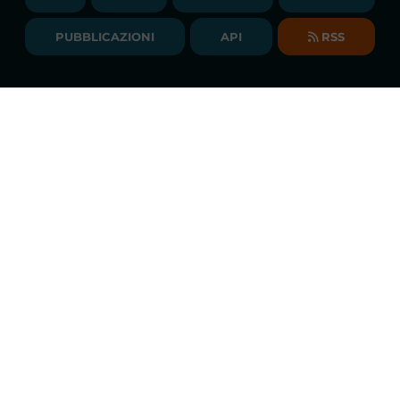
BIBLIOTECA
SOCIETA' TRASPARENTE
BILANCI DI ESERCIZIO
PUBBLICAZIONI
API
RSS
GLOSSARIO
RELAZIONI ANNUALI
MAPPA DEL SITO
CONSULTAZIONI
Monitoraggio costante dei mercati
DICHIARAZIONE DI ACCESSIBILITÀ
Scarica la
APP GME
FAQs MERCATO ELETTRICO
FAQs MERCATO GAS