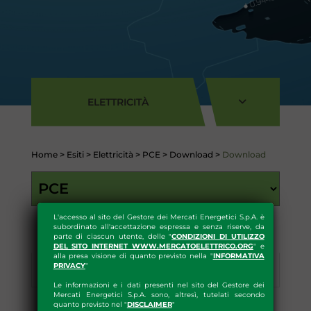
ELETTRICITÀ
Home
>
Esiti
>
Elettricità
>
PCE
>
Download
>
Download
L'accesso al sito del Gestore dei Mercati Energetici S.p.A. è
subordinato all'accettazione espressa e senza riserve, da
parte di ciascun utente, delle "
CONDIZIONI DI UTILIZZO
DEL SITO INTERNET WWW.MERCATOELETTRICO.ORG
" e
alla presa visione di quanto previsto nella "
INFORMATIVA
PRIVACY
"
Esiti
Download
Le informazioni e i dati presenti nel sito del Gestore dei
Mercati Energetici S.p.A. sono, altresì, tutelati secondo
quanto previsto nel "
DISCLAIMER
"