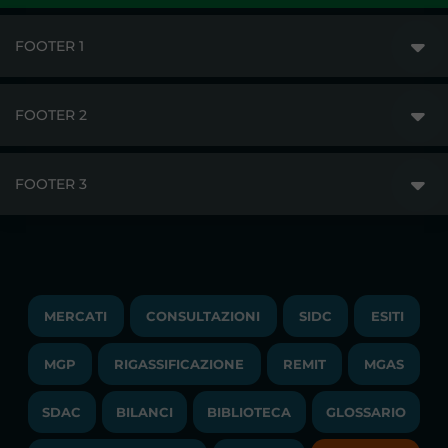
FOOTER 1
FOOTER 2
GME
MERCATI
FOOTER 3
DISCLAIMER
ACCESSO AI MERCATI
PRIVACY
ESITI
TRAYPORT GAS
COPYRIGHT
MONITORAGGIO E REMIT
TRAYPORT M. ELETTRICO
LAVORA CON NOI
MERCATI
CONSULTAZIONI
SIDC
ESITI
PUBBLICAZIONI
LIQUIDITY PROVIDERS
CONTATTI
MGP
RIGASSIFICAZIONE
COMUNICATI/NEWS
REMIT
MGAS
EVENTI
BANDI DI GARA E CONTRATTI
NEWSLETTER
SDAC
BILANCI
BIBLIOTECA
GLOSSARIO
BIBLIOTECA
SOCIETA' TRASPARENTE
BILANCI DI ESERCIZIO