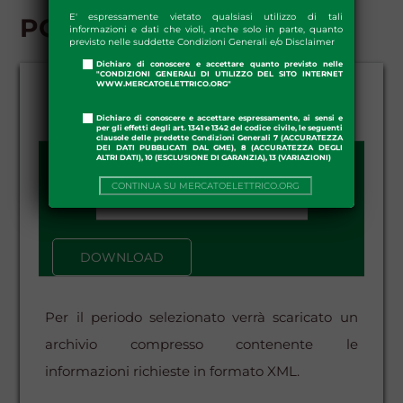
E' espressamente vietato qualsiasi utilizzo di tali
PCE - DOWNLOAD
informazioni e dati che violi, anche solo in parte, quanto
previsto nelle suddette Condizioni Generali e/o Disclaimer
Dichiaro di conoscere e accettare quanto previsto nelle
"CONDIZIONI GENERALI DI UTILIZZO DEL SITO INTERNET
WWW.MERCATOELETTRICO.ORG"
Dichiaro di conoscere e accettare espressamente, ai sensi e
per gli effetti degli art. 1341 e 1342 del codice civile, le seguenti
clausole delle predette Condizioni Generali 7 (ACCURATEZZA
DEI DATI PUBBLICATI DAL GME), 8 (ACCURATEZZA DEGLI
ALTRI DATI), 10 (ESCLUSIONE DI GARANZIA), 13 (VARIAZIONI)
DATA DA - A:
CONTINUA SU MERCATOELETTRICO.ORG
–
DOWNLOAD
Per il periodo selezionato verrà scaricato un
archivio compresso contenente le
informazioni richieste in formato XML.