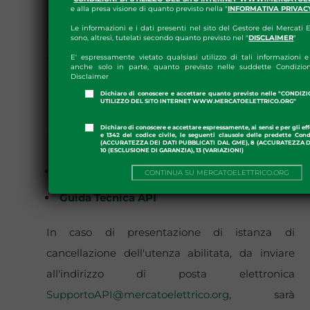
e alla presa visione di quanto previsto nella "
INFORMATIVA PRIVAC
ricevuta, il GME invierà al soggetto richiedente
Le informazioni e i dati presenti nel sito del Gestore dei Mercati E
le credenziali di accesso (user id, password),
sono, altresì, tutelati secondo quanto previsto nel "
DISCLAIMER
"
mediante messaggio di posta elettronica
E' espressamente vietato qualsiasi utilizzo di tali informazioni e 
anche solo in parte, quanto previsto nelle suddette Condizion
Disclaimer
ordinaria all’indirizzo email dell’utente indicato
Dichiaro di conoscere e accettare quanto previsto nelle "CONDIZ
nella documentazione medesima.
UTILIZZO DEL SITO INTERNET WWW.MERCATOELETTRICO.ORG"
Dichiaro di conoscere e accettare espressamente, ai sensi e per gli effe
Ulteriori informazioni sono disponibili nel
e 1342 del codice civile, le seguenti clausole delle predette Cond
(ACCURATEZZA DEI DATI PUBBLICATI DAL GME), 8 (ACCURATEZZA DE
10 (ESCLUSIONE DI GARANZIA), 13 (VARIAZIONI)
Manuale Utente
e nella
CONTINUA SU MERCATOELETTRICO.ORG
Guida Tecnica API
In caso di presentazione di istanza di
cancellazione dell'utenza abilitata, da inviare
all'indirizzo di posta elettronica
SupportoAPI@mercatoelettrico.org
, sarà