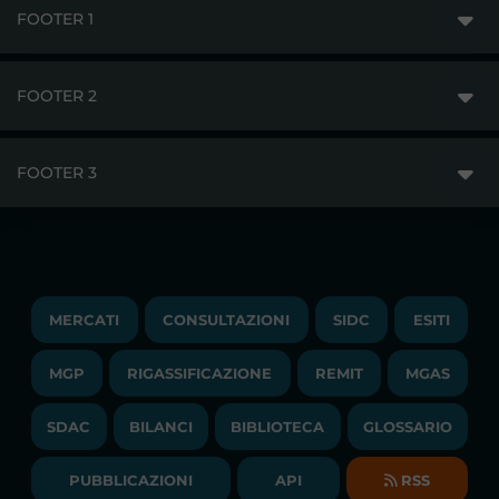
FOOTER 1
FOOTER 2
GME
MERCATI
FOOTER 3
DISCLAIMER
ACCESSO AI MERCATI
PRIVACY
ESITI
TRAYPORT GAS
COPYRIGHT
MONITORAGGIO E REMIT
TRAYPORT M. ELETTRICO
LAVORA CON NOI
MERCATI
CONSULTAZIONI
SIDC
ESITI
PUBBLICAZIONI
LIQUIDITY PROVIDERS
CONTATTI
MGP
RIGASSIFICAZIONE
COMUNICATI/NEWS
REMIT
MGAS
EVENTI
BANDI DI GARA E CONTRATTI
NEWSLETTER
SDAC
BILANCI
BIBLIOTECA
GLOSSARIO
BIBLIOTECA
SOCIETA' TRASPARENTE
BILANCI DI ESERCIZIO
PUBBLICAZIONI
API
RSS
GLOSSARIO