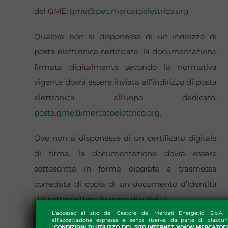
del GME:
gme@pec.mercatoelettrico.org
.
Qualora non si disponesse di un indirizzo di
posta elettronica certificata, la documentazione
firmata digitalmente secondo la normativa
vigente dovrà essere inviata all’indirizzo di posta
elettronica all’uopo dedicato:
posta.gme@mercatoelettrico.org
.
Ove non si disponesse di un certificato digitale
di firma, la documentazione dovrà essere
sottoscritta in forma olografa e trasmessa
corredata di copia di un documento d’identità
del sottoscrittore in corso di validità.
L'accesso al sito del Gestore dei Mercati Energetici S.p.A.
all'accettazione espressa e senza riserve, da parte di ciascun
Verificata positivamente la documentazione
"
CONDIZIONI DI UTILIZZO DEL SITO INTERNET WWW.MERCATOE