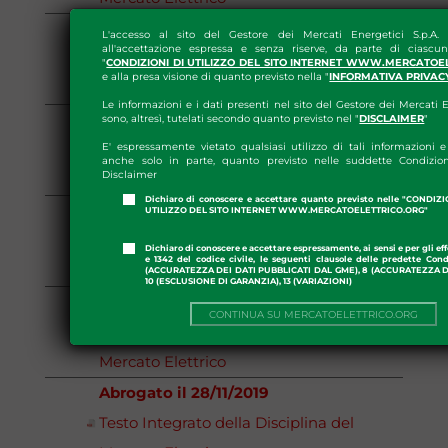
Abrogato il 01/10/2024
L'accesso al sito del Gestore dei Mercati Energetici S.p.A.
all'accettazione espressa e senza riserve, da parte di ciascun
Testo Integrato della Disciplina del
"
CONDIZIONI DI UTILIZZO DEL SITO INTERNET WWW.MERCATOE
e alla presa visione di quanto previsto nella "
INFORMATIVA PRIVAC
Mercato Elettrico
Le informazioni e i dati presenti nel sito del Gestore dei Mercati E
Abrogato il 21/03/2022
sono, altresì, tutelati secondo quanto previsto nel "
DISCLAIMER
"
Testo Integrato della Disciplina del
E' espressamente vietato qualsiasi utilizzo di tali informazioni e 
anche solo in parte, quanto previsto nelle suddette Condizion
Disclaimer
Mercato Elettrico
Dichiaro di conoscere e accettare quanto previsto nelle "CONDIZ
Abrogato il 21/09/2021
UTILIZZO DEL SITO INTERNET WWW.MERCATOELETTRICO.ORG"
Testo Integrato della Disciplina del
Dichiaro di conoscere e accettare espressamente, ai sensi e per gli effe
e 1342 del codice civile, le seguenti clausole delle predette Cond
Mercato Elettrico
(ACCURATEZZA DEI DATI PUBBLICATI DAL GME), 8 (ACCURATEZZA DE
10 (ESCLUSIONE DI GARANZIA), 13 (VARIAZIONI)
Abrogato il 01/01/2020
CONTINUA SU MERCATOELETTRICO.ORG
Testo Integrato della Disciplina del
Mercato Elettrico
Abrogato il 28/11/2019
Testo Integrato della Disciplina del