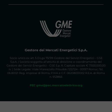
Gestore dei Mercati Energetici S.p.A.
Socio unico ex art. 5 D.Lgs 79/99 Gestore dei Servizi Energetici - GSE
S.p.A. | Società soggetta all'attività di direzione e coordinamento del
Gestore dei Servizi Energetici - GSE S.p. A. Capitale sociale € 7.500.000,00
iv. | Sede Legale: Viale Maresciallo Pilsudski 122/124 - 00197 Roma | Tel.
06.80121 Reg. Imprese di Roma, P.IVA e C.F. 06208031002 R.E.A. di Roma
n. 953866
PEC gme@pec.mercatoelettrico.org