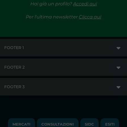
Hai già un profilo?
Accedi qui
Per l'ultima newsletter
Clicca qui
FOOTER 1
FOOTER 2
GME
MERCATI
FOOTER 3
DISCLAIMER
ACCESSO AI MERCATI
PRIVACY
ESITI
TRAYPORT GAS
COPYRIGHT
MONITORAGGIO E REMIT
TRAYPORT M. ELETTRICO
LAVORA CON NOI
MERCATI
CONSULTAZIONI
SIDC
ESITI
PUBBLICAZIONI