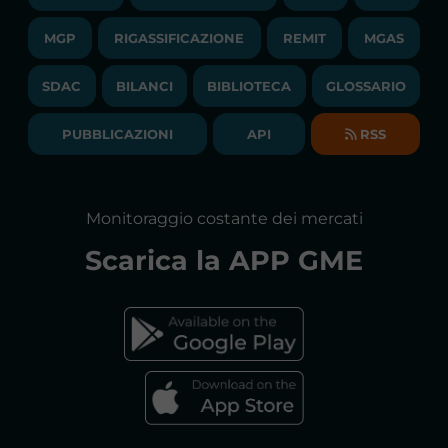
LIQUIDITY PROVIDERS
CONTATTI
MGP
RIGASSIFICAZIONE
COMUNICATI/NEWS
REMIT
MGAS
EVENTI
BANDI DI GARA E CONTRATTI
NEWSLETTER
SDAC
BILANCI
BIBLIOTECA
GLOSSARIO
BIBLIOTECA
SOCIETA' TRASPARENTE
BILANCI DI ESERCIZIO
PUBBLICAZIONI
API
RSS
GLOSSARIO
RELAZIONI ANNUALI
MAPPA DEL SITO
CONSULTAZIONI
Monitoraggio costante dei mercati
DICHIARAZIONE DI ACCESSIBILITÀ
Scarica la
APP GME
FAQs MERCATO ELETTRICO
FAQs MERCATO GAS