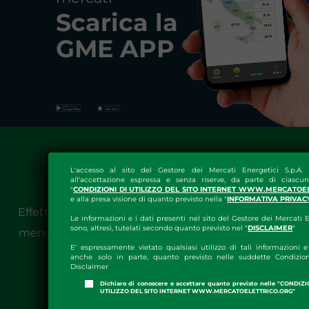
Scarica la
GME APP
Newsletter GME
L'accesso al sito del Gestore dei Mercati Energetici S.p.A.
all'accettazione espressa e senza riserve, da parte di ciascun
"
CONDIZIONI DI UTILIZZO DEL SITO INTERNET WWW.MERCATOE
e alla presa visione di quanto previsto nella "
INFORMATIVA PRIVAC
Effettua la registrazione e ricevi gli aggiornamenti
Le informazioni e i dati presenti nel sito del Gestore dei Mercati E
sono, altresì, tutelati secondo quanto previsto nel "
DISCLAIMER
"
mensili sui principali trend del settore energetico
E' espressamente vietato qualsiasi utilizzo di tali informazioni e 
anche solo in parte, quanto previsto nelle suddette Condizion
Disclaimer
REGISTRATI
Dichiaro di conoscere e accettare quanto previsto nelle "CONDIZ
UTILIZZO DEL SITO INTERNET WWW.MERCATOELETTRICO.ORG"