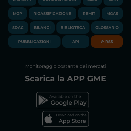
PUBBLICAZIONI
LIQUIDITY PROVIDERS
CONTATTI
MGP
RIGASSIFICAZIONE
COMUNICATI/NEWS
REMIT
MGAS
EVENTI
BANDI DI GARA E CONTRATTI
NEWSLETTER
SDAC
BILANCI
BIBLIOTECA
GLOSSARIO
BIBLIOTECA
SOCIETA' TRASPARENTE
BILANCI DI ESERCIZIO
PUBBLICAZIONI
API
RSS
GLOSSARIO
RELAZIONI ANNUALI
MAPPA DEL SITO
CONSULTAZIONI
Monitoraggio costante dei mercati
DICHIARAZIONE DI ACCESSIBILITÀ
Scarica la
APP GME
FAQs MERCATO ELETTRICO
FAQs MERCATO GAS