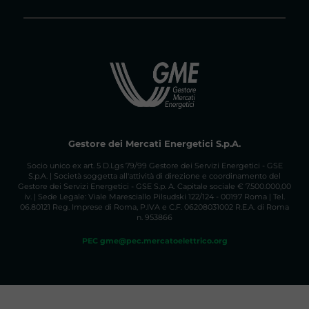
Gestore dei Mercati Energetici S.p.A.
Socio unico ex art. 5 D.Lgs 79/99 Gestore dei Servizi Energetici - GSE
S.p.A. | Società soggetta all'attività di direzione e coordinamento del
Gestore dei Servizi Energetici - GSE S.p. A. Capitale sociale € 7.500.000,00
iv. | Sede Legale: Viale Maresciallo Pilsudski 122/124 - 00197 Roma | Tel.
06.80121 Reg. Imprese di Roma, P.IVA e C.F. 06208031002 R.E.A. di Roma
n. 953866
PEC gme@pec.mercatoelettrico.org