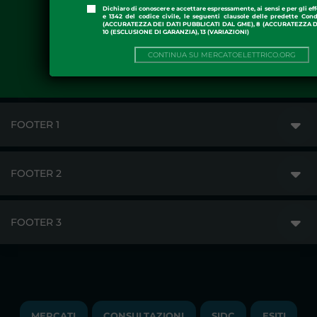
Dichiaro di conoscere e accettare espressamente, ai sensi e per gli effe
Hai già un profilo?
Accedi qui
e 1342 del codice civile, le seguenti clausole delle predette Cond
(ACCURATEZZA DEI DATI PUBBLICATI DAL GME), 8 (ACCURATEZZA DE
10 (ESCLUSIONE DI GARANZIA), 13 (VARIAZIONI)
Per l'ultima newsletter
Clicca qui
CONTINUA SU MERCATOELETTRICO.ORG
FOOTER 1
FOOTER 2
GME
MERCATI
FOOTER 3
DISCLAIMER
ACCESSO AI MERCATI
PRIVACY
ESITI
TRAYPORT GAS
COPYRIGHT
MONITORAGGIO E REMIT
TRAYPORT M. ELETTRICO
LAVORA CON NOI
MERCATI
CONSULTAZIONI
SIDC
ESITI