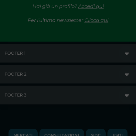
Hai già un profilo?
Accedi qui
Per l'ultima newsletter
Clicca qui
FOOTER 1
FOOTER 2
GME
MERCATI
FOOTER 3
DISCLAIMER
ACCESSO AI MERCATI
PRIVACY
ESITI
TRAYPORT GAS
COPYRIGHT
MONITORAGGIO E REMIT
TRAYPORT M. ELETTRICO
LAVORA CON NOI
MERCATI
CONSULTAZIONI
SIDC
ESITI