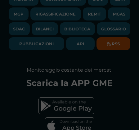
PUBBLICAZIONI
LIQUIDITY PROVIDERS
CONTATTI
MGP
RIGASSIFICAZIONE
COMUNICATI/NEWS
REMIT
MGAS
EVENTI
BANDI DI GARA E CONTRATTI
NEWSLETTER
SDAC
BILANCI
BIBLIOTECA
GLOSSARIO
BIBLIOTECA
SOCIETA' TRASPARENTE
BILANCI DI ESERCIZIO
PUBBLICAZIONI
API
RSS
GLOSSARIO
RELAZIONI ANNUALI
MAPPA DEL SITO
CONSULTAZIONI
Monitoraggio costante dei mercati
DICHIARAZIONE DI ACCESSIBILITÀ
Scarica la
APP GME
FAQs MERCATO ELETTRICO
FAQs MERCATO GAS