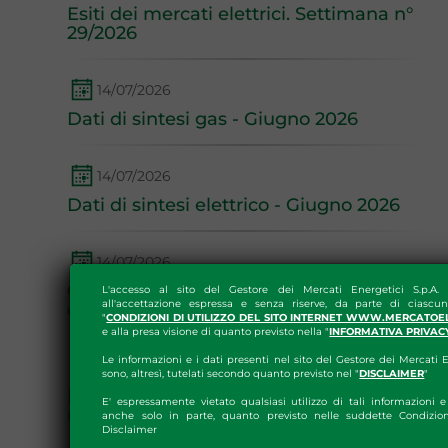
Esiti dei mercati elettrici. Settimana n°
29/2026
14/07/2026
Dati di sintesi gas - Giugno 2026
14/07/2026
Dati di sintesi elettrico - Giugno 2026
14/07/2026
Online il numero 205 della Newsletter
L'accesso al sito del Gestore dei Mercati Energetici S.p.A.
all'accettazione espressa e senza riserve, da parte di ciascun
del GME
"
CONDIZIONI DI UTILIZZO DEL SITO INTERNET WWW.MERCATOE
e alla presa visione di quanto previsto nella "
INFORMATIVA PRIVAC
Le informazioni e i dati presenti nel sito del Gestore dei Mercati E
13/07/2026
sono, altresì, tutelati secondo quanto previsto nel "
DISCLAIMER
"
Esiti dei mercati del gas. Settimana
E' espressamente vietato qualsiasi utilizzo di tali informazioni e 
n°28/2026
anche solo in parte, quanto previsto nelle suddette Condizion
Disclaimer