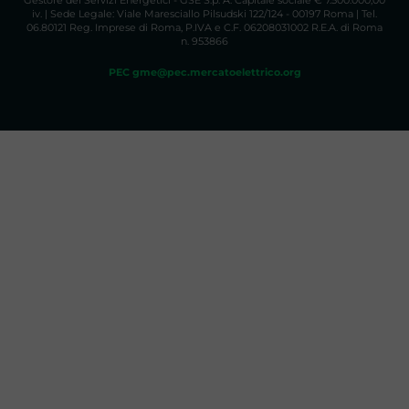
Gestore dei Servizi Energetici - GSE S.p. A. Capitale sociale € 7.500.000,00
iv. | Sede Legale: Viale Maresciallo Pilsudski 122/124 - 00197 Roma | Tel.
06.80121 Reg. Imprese di Roma, P.IVA e C.F. 06208031002 R.E.A. di Roma
n. 953866
PEC gme@pec.mercatoelettrico.org