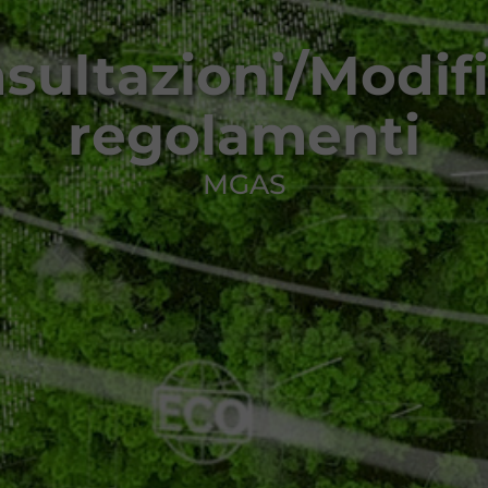
sultazioni/Modif
regolamenti
MGAS