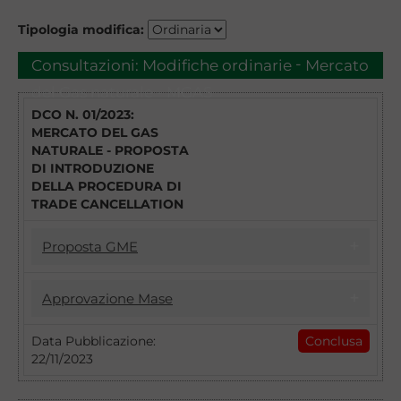
Tipologia modifica:
-
Consultazioni:
Modifiche ordinarie
Mercato
del Gas naturale - MGAS
DCO N. 01/2023:
MERCATO DEL GAS
NATURALE - PROPOSTA
DI INTRODUZIONE
DELLA PROCEDURA DI
TRADE CANCELLATION
Proposta GME
17/04/2023
Approvazione Mase
DCO 1/2023 - MGAS - PROPOSTA DI
INTRODUZIONE DELLA PROCEDURA DI
22/11/2023
Data Pubblicazione:
Conclusa
TRADE CANCELLATION
22/11/2023
Introduzione della procedura di Trade
Con il DCO n. 1/2023 il GME intende
Cancellation: approvazione della Disciplina