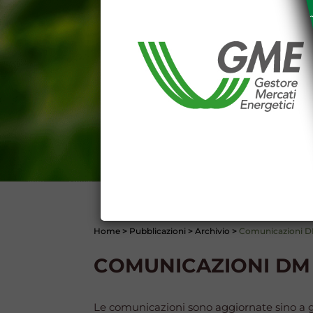
Le informazioni e i dati presenti n
tutelati secondo quanto previsto 
E' espressamente vietato qualsiasi
parte, quanto previsto nelle sudd
Dichiaro di conoscere e a
DEL SITO INTERNET WWW
Dichiaro di conoscere e acc
del codice civile, le segu
DATI PUBBLICATI DAL G
GARANZIA), 13 (VARIAZION
CONTI
Home
>
Pubblicazioni
>
Archivio
>
Comunicazioni D
COMUNICAZIONI DM 
Le comunicazioni sono aggiornate sino a