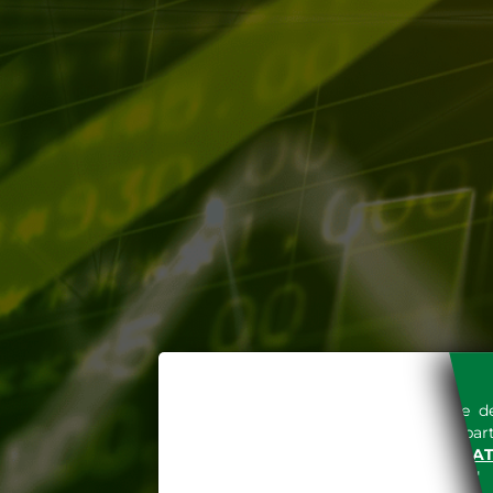
L'accesso al sito del Gestore de
espressa e senza riserve, da part
SITO INTERNET WWW.MERCAT
nella "
INFORMATIVA PRIVACY
"