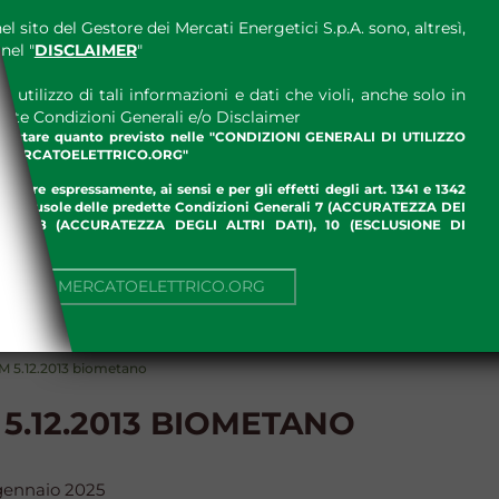
el sito del Gestore dei Mercati Energetici S.p.A. sono, altresì,
nel "
DISCLAIMER
"
 utilizzo di tali informazioni e dati che violi, anche solo in
ette Condizioni Generali e/o Disclaimer
ccettare quanto previsto nelle "CONDIZIONI GENERALI DI UTILIZZO
.MERCATOELETTRICO.ORG"
ettare espressamente, ai sensi e per gli effetti degli art. 1341 e 1342
enti clausole delle predette Condizioni Generali 7 (ACCURATEZZA DEI
ME), 8 (ACCURATEZZA DEGLI ALTRI DATI), 10 (ESCLUSIONE DI
I)
NUA SU MERCATOELETTRICO.ORG
M 5.12.2013 biometano
5.12.2013 BIOMETANO
 gennaio 2025