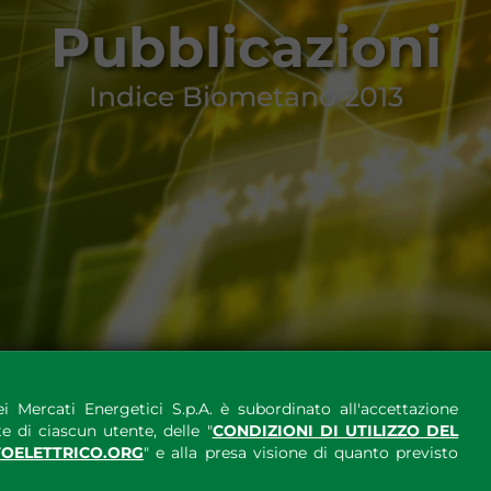
Pubblicazioni
Indice Biometano 2013
i Mercati Energetici S.p.A. è subordinato all'accettazione
e di ciascun utente, delle "
CONDIZIONI DI UTILIZZO DEL
OELETTRICO.ORG
" e alla presa visione di quanto previsto