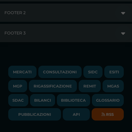
FOOTER 2
GME
MERCATI
FOOTER 3
DISCLAIMER
ACCESSO AI MERCATI
PRIVACY
ESITI
TRAYPORT GAS
COPYRIGHT
MONITORAGGIO E REMIT
TRAYPORT M. ELETTRICO
LAVORA CON NOI
MERCATI
CONSULTAZIONI
SIDC
ESITI
PUBBLICAZIONI
LIQUIDITY PROVIDERS
CONTATTI
MGP
RIGASSIFICAZIONE
COMUNICATI/NEWS
REMIT
MGAS
EVENTI
BANDI DI GARA E CONTRATTI
NEWSLETTER
SDAC
BILANCI
BIBLIOTECA
GLOSSARIO
BIBLIOTECA
SOCIETA' TRASPARENTE
BILANCI DI ESERCIZIO
PUBBLICAZIONI
API
RSS
GLOSSARIO
RELAZIONI ANNUALI
MAPPA DEL SITO