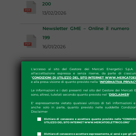
200
13/02/2026
Newsletter GME – Online il numero
199
16/01/2026
L'accesso al sito del Gestore dei Mercati Energetici S.p.A.
all'accettazione espressa e senza riserve, da parte di ciascun
"
CONDIZIONI DI UTILIZZO DEL SITO INTERNET WWW.MERCATOE
e alla presa visione di quanto previsto nella "
INFORMATIVA PRIVAC
Le informazioni e i dati presenti nel sito del Gestore dei Mercati E
sono, altresì, tutelati secondo quanto previsto nel "
DISCLAIMER
"
E' espressamente vietato qualsiasi utilizzo di tali informazioni e 
anche solo in parte, quanto previsto nelle suddette Condizion
Disclaimer
Dichiaro di conoscere e accettare quanto previsto nelle "CONDIZ
UTILIZZO DEL SITO INTERNET WWW.MERCATOELETTRICO.ORG"
Dichiaro di conoscere e accettare espressamente, ai sensi e per gli effe