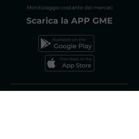
CONSULTAZIONI
Monitoraggio costante dei mercati
DICHIARAZIONE DI ACCESSIBILITÀ
Scarica la
APP GME
FAQs MERCATO ELETTRICO
FAQs MERCATO GAS