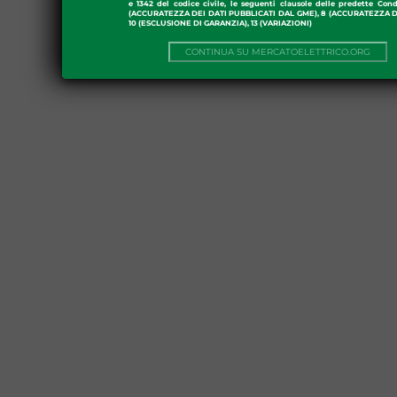
e 1342 del codice civile, le seguenti clausole delle predette Cond
(ACCURATEZZA DEI DATI PUBBLICATI DAL GME), 8 (ACCURATEZZA DE
10 (ESCLUSIONE DI GARANZIA), 13 (VARIAZIONI)
CONTINUA SU MERCATOELETTRICO.ORG