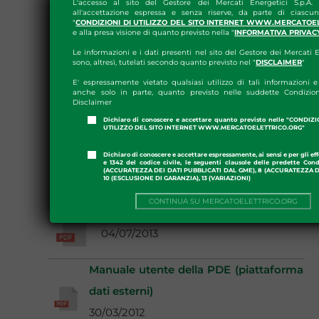
L'accesso al sito del Gestore dei Mercati Energetici S.p.A.
all'accettazione espressa e senza riserve, da parte di ciascun
Guida utente registro TEE
"
CONDIZIONI DI UTILIZZO DEL SITO INTERNET WWW.MERCATOE
e alla presa visione di quanto previsto nella "
INFORMATIVA PRIVAC
01/07/2020
Le informazioni e i dati presenti nel sito del Gestore dei Mercati E
sono, altresì, tutelati secondo quanto previsto nel "
DISCLAIMER
"
Manuale operativo della P-
E' espressamente vietato qualsiasi utilizzo di tali informazioni e 
anche solo in parte, quanto previsto nelle suddette Condizion
LOGISTICA
Disclaimer
01/01/2019
Dichiaro di conoscere e accettare quanto previsto nelle "CONDIZ
UTILIZZO DEL SITO INTERNET WWW.MERCATOELETTRICO.ORG"
Manuale utente MPEG
Dichiaro di conoscere e accettare espressamente, ai sensi e per gli effe
e 1342 del codice civile, le seguenti clausole delle predette Cond
(ACCURATEZZA DEI DATI PUBBLICATI DAL GME), 8 (ACCURATEZZA DE
29/09/2016
10 (ESCLUSIONE DI GARANZIA), 13 (VARIAZIONI)
CONTINUA SU MERCATOELETTRICO.ORG
Guida per l'operatore della PDC-OIL
04/07/2013
Manuale utente della PDE (piattaforma
dati esterni)
30/03/2012