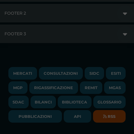
FOOTER 2
GME
MERCATI
FOOTER 3
DISCLAIMER
ACCESSO AI MERCATI
PRIVACY
ESITI
TRAYPORT GAS
COPYRIGHT
MONITORAGGIO E REMIT
TRAYPORT M. ELETTRICO
LAVORA CON NOI
MERCATI
CONSULTAZIONI
SIDC
ESITI
PUBBLICAZIONI
LIQUIDITY PROVIDERS
CONTATTI
MGP
RIGASSIFICAZIONE
COMUNICATI/NEWS
REMIT
MGAS
EVENTI
BANDI DI GARA E CONTRATTI
NEWSLETTER
SDAC
BILANCI
BIBLIOTECA
GLOSSARIO
BIBLIOTECA
SOCIETA' TRASPARENTE
BILANCI DI ESERCIZIO
PUBBLICAZIONI
API
RSS
GLOSSARIO
RELAZIONI ANNUALI
MAPPA DEL SITO