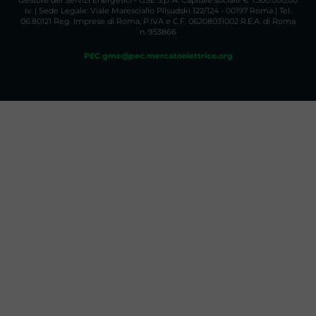
Gestore dei Servizi Energetici - GSE S.p. A. Capitale sociale € 7.500.000,00
iv. | Sede Legale: Viale Maresciallo Pilsudski 122/124 - 00197 Roma | Tel.
06.80121 Reg. Imprese di Roma, P.IVA e C.F. 06208031002 R.E.A. di Roma
n. 953866
PEC gme@pec.mercatoelettrico.org