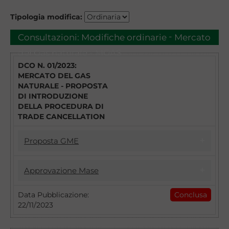
Tipologia modifica:
-
Consultazioni:
Modifiche ordinarie
Mercato
del Gas naturale - MGAS
DCO N. 01/2023:
MERCATO DEL GAS
NATURALE - PROPOSTA
DI INTRODUZIONE
DELLA PROCEDURA DI
TRADE CANCELLATION
Proposta GME
17/04/2023
Approvazione Mase
DCO 1/2023 - MGAS - PROPOSTA DI
INTRODUZIONE DELLA PROCEDURA DI
22/11/2023
Data Pubblicazione:
Conclusa
TRADE CANCELLATION
22/11/2023
Introduzione della procedura di Trade
Con il DCO n. 1/2023 il GME intende
Cancellation: approvazione della Disciplina