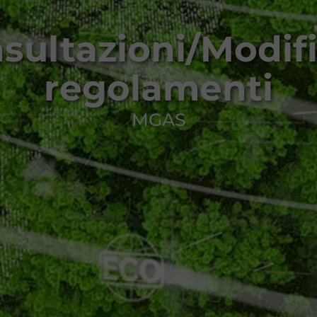
sultazioni/Modif
regolamenti
MGAS