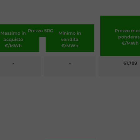
Prezzo SRG
Prezzo me
Massimo in
Minimo in
ponderat
acquisto
vendita
€/MWh
€/MWh
€/MWh
-
-
61,789