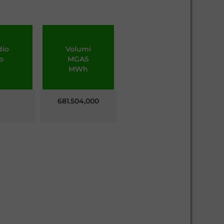
dio
Volumi
o
MGAS
MWh
681.504,000