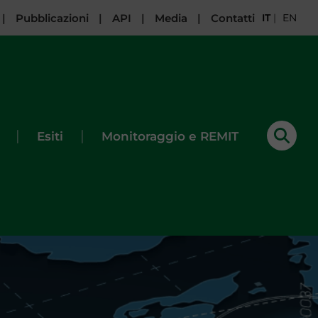
|
Pubblicazioni
|
API
|
Media
|
Contatti
IT
|
EN
|
|
Esiti
Monitoraggio e REMIT