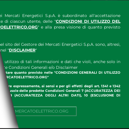
i Mercati Energetici S.p.A. è subordinato all'accettazione
e di ciascun utente, delle "
CONDIZIONI DI UTILIZZO DEL
OELETTRICO.ORG
" e alla presa visione di quanto previsto
el sito del Gestore dei Mercati Energetici S.p.A. sono, altresì,
nel "
DISCLAIMER
"
 utilizzo di tali informazioni e dati che violi, anche solo in
ette Condizioni Generali e/o Disclaimer
ccettare quanto previsto nelle "CONDIZIONI GENERALI DI UTILIZZO
.MERCATOELETTRICO.ORG"
ettare espressamente, ai sensi e per gli effetti degli art. 1341 e 1342
enti clausole delle predette Condizioni Generali 7 (ACCURATEZZA DEI
ME), 8 (ACCURATEZZA DEGLI ALTRI DATI), 10 (ESCLUSIONE DI
I)
NUA SU MERCATOELETTRICO.ORG
AMBIENTE