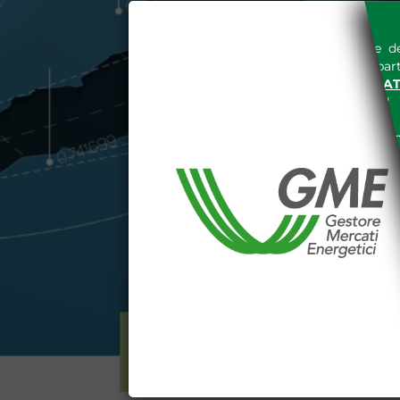
L'accesso al sito del Gestore de
espressa e senza riserve, da part
SITO INTERNET WWW.MERCAT
nella "
INFORMATIVA PRIVACY
"
Le informazioni e i dati presenti n
tutelati secondo quanto previsto 
E' espressamente vietato qualsiasi
parte, quanto previsto nelle sudd
Dichiaro di conoscere e a
DEL SITO INTERNET WWW
Dichiaro di conoscere e acc
del codice civile, le segu
DATI PUBBLICATI DAL G
GARANZIA), 13 (VARIAZION
CONTI
ELETTRICITÀ