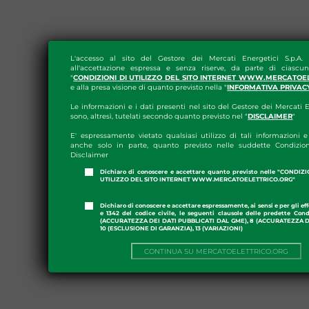
L'accesso al sito del Gestore dei Mercati Energetici S.p.A.
all'accettazione espressa e senza riserve, da parte di ciascun
"
CONDIZIONI DI UTILIZZO DEL SITO INTERNET WWW.MERCATOE
e alla presa visione di quanto previsto nella "
INFORMATIVA PRIVAC
Le informazioni e i dati presenti nel sito del Gestore dei Mercati E
sono, altresì, tutelati secondo quanto previsto nel "
DISCLAIMER
"
E' espressamente vietato qualsiasi utilizzo di tali informazioni e 
anche solo in parte, quanto previsto nelle suddette Condizion
Disclaimer
Dichiaro di conoscere e accettare quanto previsto nelle "CONDIZ
UTILIZZO DEL SITO INTERNET WWW.MERCATOELETTRICO.ORG"
Dichiaro di conoscere e accettare espressamente, ai sensi e per gli effe
e 1342 del codice civile, le seguenti clausole delle predette Cond
(ACCURATEZZA DEI DATI PUBBLICATI DAL GME), 8 (ACCURATEZZA DE
10 (ESCLUSIONE DI GARANZIA), 13 (VARIAZIONI)
CONTINUA SU MERCATOELETTRICO.ORG