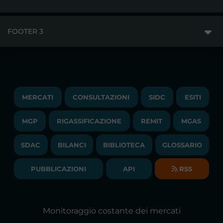
MERCATI
FOOTER 3
DISCLAIMER
ACCESSO AI MERCATI
PRIVACY
ESITI
TRAYPORT GAS
COPYRIGHT
MONITORAGGIO E REMIT
TRAYPORT M. ELETTRICO
LAVORA CON NOI
MERCATI
CONSULTAZIONI
SIDC
ESITI
PUBBLICAZIONI
LIQUIDITY PROVIDERS
CONTATTI
MGP
RIGASSIFICAZIONE
COMUNICATI/NEWS
REMIT
MGAS
EVENTI
BANDI DI GARA E CONTRATTI
NEWSLETTER
SDAC
BILANCI
BIBLIOTECA
GLOSSARIO
BIBLIOTECA
SOCIETA' TRASPARENTE
BILANCI DI ESERCIZIO
PUBBLICAZIONI
API
RSS
GLOSSARIO
RELAZIONI ANNUALI
MAPPA DEL SITO
CONSULTAZIONI
Monitoraggio costante dei mercati
DICHIARAZIONE DI ACCESSIBILITÀ