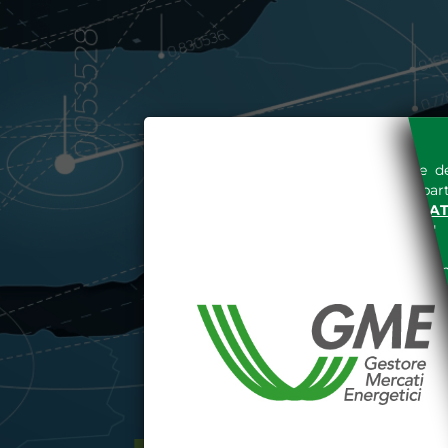
L'accesso al sito del Gestore de
espressa e senza riserve, da part
SITO INTERNET WWW.MERCAT
nella "
INFORMATIVA PRIVACY
"
Le informazioni e i dati presenti n
tutelati secondo quanto previsto 
E' espressamente vietato qualsiasi
parte, quanto previsto nelle sudd
Dichiaro di conoscere e a
DEL SITO INTERNET WWW
Dichiaro di conoscere e acc
del codice civile, le segu
DATI PUBBLICATI DAL G