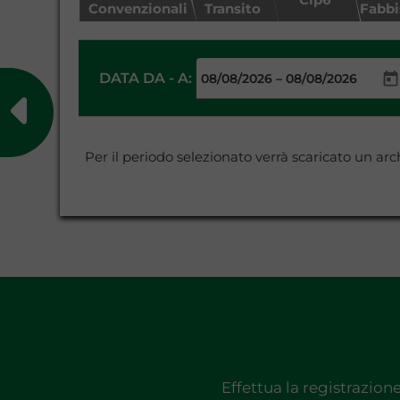
Convenzionali
Transito
Fabb
DATA DA - A:
–
Per il periodo selezionato verrà scaricato un a
Effettua la registrazion