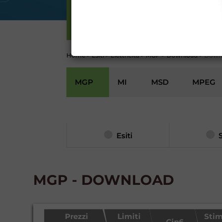
GARANZIA), 13 (VARIAZION
ELETTRICITÀ
CONTI
Home
>
Esiti
>
Elettricità
>
MGP
>
Download
>
Down
MGP
MI
MSD
MPEG
Esiti
MGP - DOWNLOAD
Prezzi
Limiti
Stim
Cip6