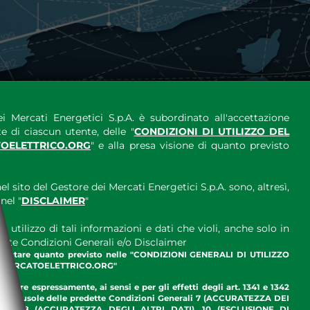
i Mercati Energetici S.p.A. è subordinato all'accettazione
e di ciascun utente, delle "
CONDIZIONI DI UTILIZZO DEL
OELETTRICO.ORG
" e alla presa visione di quanto previsto
el sito del Gestore dei Mercati Energetici S.p.A. sono, altresì,
nel "
DISCLAIMER
"
 utilizzo di tali informazioni e dati che violi, anche solo in
ette Condizioni Generali e/o Disclaimer
ccettare quanto previsto nelle "CONDIZIONI GENERALI DI UTILIZZO
.MERCATOELETTRICO.ORG"
ettare espressamente, ai sensi e per gli effetti degli art. 1341 e 1342
enti clausole delle predette Condizioni Generali 7 (ACCURATEZZA DEI
ME), 8 (ACCURATEZZA DEGLI ALTRI DATI), 10 (ESCLUSIONE DI