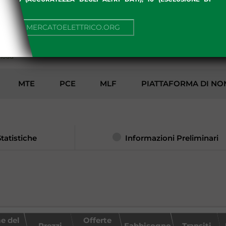
I)
AMBIENTE
NUA SU MERCATOELETTRICO.ORG
load
MTE
PCE
MLF
PIATTAFORMA DI NO
Statistiche
Informazioni Preliminari
e del
Offerte
Prezzi
Fabbisogno
Transiti