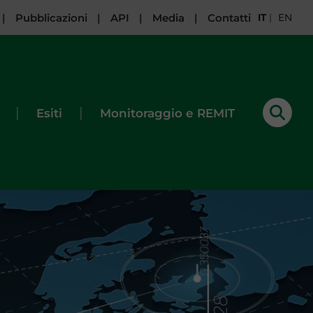
|
Pubblicazioni
|
API
|
Media
|
Contatti
IT
|
EN
|
|
Esiti
Monitoraggio e REMIT