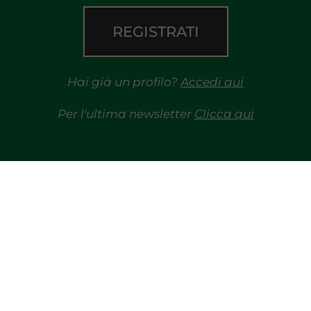
REGISTRATI
Hai già un profilo?
Accedi qui
Per l'ultima newsletter
Clicca qui
TRAYPORT GAS
MERCATI
TRAYPORT M. ELETTRICO
MGP
R
LIQUIDITY PROVIDERS
OI
EVENTI
SDAC
BIBLIOTECA