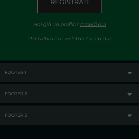
REGISTRATI
Hai già un profilo?
Accedi qui
Per l'ultima newsletter
Clicca qui
FOOTER 1
FOOTER 2
GME
MERCATI
FOOTER 3
DISCLAIMER
ACCESSO AI MERCATI
PRIVACY
ESITI
TRAYPORT GAS