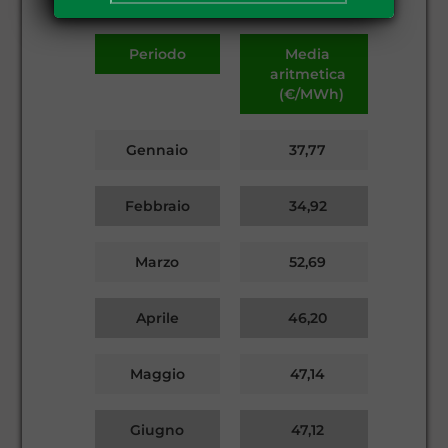
Periodo
Media
aritmetica
(€/MWh)
Gennaio
37,77
Febbraio
34,92
Marzo
52,69
Aprile
46,20
Maggio
47,14
Giugno
47,12