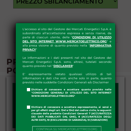
L'accesso al sito del Gestore dei Mercati Energetici S.p.A. è
subordinato all'accettazione espressa e senza riserve, da
Esiti
Statistiche
parte di ciascun utente, delle "
CONDIZIONI DI UTILIZZO
DEL SITO INTERNET WWW.MERCATOELETTRICO.ORG
" e
alla presa visione di quanto previsto nella "
INFORMATIVA
PRIVACY
"
Le informazioni e i dati presenti nel sito del Gestore dei
PREZZO MEDIO
Mercati Energetici S.p.A. sono, altresì, tutelati secondo
quanto previsto nel "
DISCLAIMER
"
PONDERATO - SINTESI
E' espressamente vietato qualsiasi utilizzo di tali
informazioni e dati che violi, anche solo in parte, quanto
previsto nelle suddette Condizioni Generali e/o Disclaimer
Dichiaro di conoscere e accettare quanto previsto nelle
arrow_drop_down
ANNO:
"CONDIZIONI GENERALI DI UTILIZZO DEL SITO INTERNET
2026
WWW.MERCATOELETTRICO.ORG"
Dichiaro di conoscere e accettare espressamente, ai sensi e
per gli effetti degli art. 1341 e 1342 del codice civile, le seguenti
clausole delle predette Condizioni Generali 7 (ACCURATEZZA
arrow_drop_down
DETTAGLIO:
Mensile
DEI DATI PUBBLICATI DAL GME), 8 (ACCURATEZZA DEGLI
ALTRI DATI), 10 (ESCLUSIONE DI GARANZIA), 13 (VARIAZIONI)
CONTINUA SU MERCATOELETTRICO.ORG