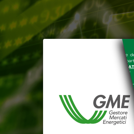
L'accesso al sito del Gestore de
espressa e senza riserve, da part
SITO INTERNET WWW.MERCAT
nella "
INFORMATIVA PRIVACY
"
Le informazioni e i dati presenti n
tutelati secondo quanto previsto 
E' espressamente vietato qualsiasi
parte, quanto previsto nelle sudd
Dichiaro di conoscere e a
DEL SITO INTERNET WWW
Dichiaro di conoscere e acc
del codice civile, le segu