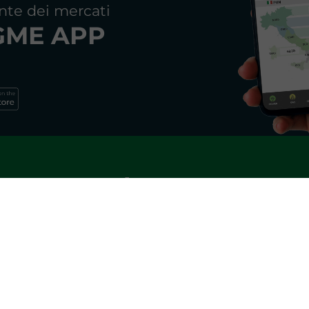
nte dei mercati
GME APP
Newsletter GME
e e ricevi gli aggiornamenti mensili sui principali tre
REGISTRATI