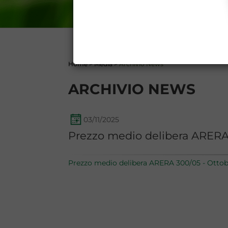
DATI PUBBLICATI DAL G
GARANZIA), 13 (VARIAZION
CONTI
Home
>
Media
>
Archivio News
ARCHIVIO NEWS
03/11/2025
Prezzo medio delibera ARERA
Prezzo medio delibera ARERA 300/05 - Otto