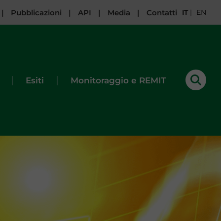
|
Pubblicazioni
|
API
|
Media
|
Contatti
IT
|
EN
|
|
Esiti
Monitoraggio e REMIT