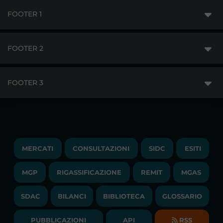
FOOTER 1
FOOTER 2
GME
MERCATI
FOOTER 3
DISCLAIMER
ACCESSO AI MERCATI
PRIVACY
ESITI
TRAYPORT GAS
COPYRIGHT
MONITORAGGIO E REMIT
TRAYPORT M. ELETTRICO
LAVORA CON NOI
MERCATI
CONSULTAZIONI
SIDC
ESITI
PUBBLICAZIONI
LIQUIDITY PROVIDERS
CONTATTI
MGP
RIGASSIFICAZIONE
COMUNICATI/NEWS
REMIT
MGAS
EVENTI
BANDI DI GARA E CONTRATTI
NEWSLETTER
SDAC
BILANCI
BIBLIOTECA
GLOSSARIO
BIBLIOTECA
SOCIETA' TRASPARENTE
BILANCI DI ESERCIZIO
PUBBLICAZIONI
API
RSS
GLOSSARIO