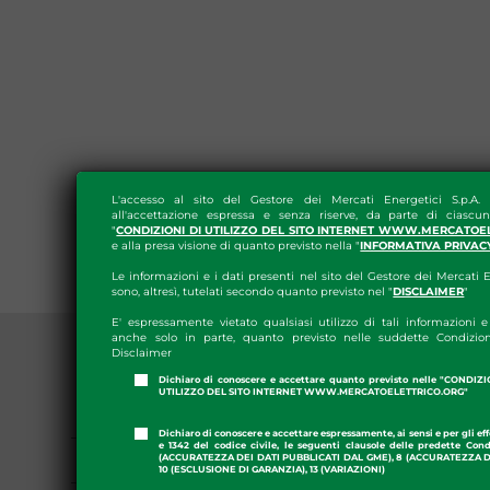
L'accesso al sito del Gestore dei Mercati Energetici S.p.A.
all'accettazione espressa e senza riserve, da parte di ciascun
"
CONDIZIONI DI UTILIZZO DEL SITO INTERNET WWW.MERCATOE
e alla presa visione di quanto previsto nella "
INFORMATIVA PRIVAC
Le informazioni e i dati presenti nel sito del Gestore dei Mercati E
sono, altresì, tutelati secondo quanto previsto nel "
DISCLAIMER
"
E' espressamente vietato qualsiasi utilizzo di tali informazioni e 
anche solo in parte, quanto previsto nelle suddette Condizion
Disclaimer
Dichiaro di conoscere e accettare quanto previsto nelle "CONDIZ
UTILIZZO DEL SITO INTERNET WWW.MERCATOELETTRICO.ORG"
PRESS ROOM
Dichiaro di conoscere e accettare espressamente, ai sensi e per gli effe
e 1342 del codice civile, le seguenti clausole delle predette Cond
GME APP
(ACCURATEZZA DEI DATI PUBBLICATI DAL GME), 8 (ACCURATEZZA DE
10 (ESCLUSIONE DI GARANZIA), 13 (VARIAZIONI)