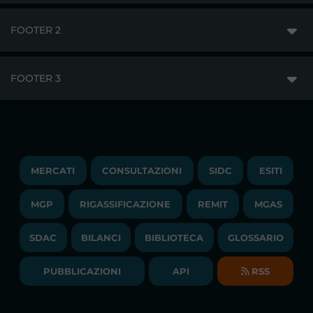
FOOTER 2
GME
MERCATI
FOOTER 3
DISCLAIMER
ACCESSO AI MERCATI
PRIVACY
ESITI
TRAYPORT GAS
COPYRIGHT
MONITORAGGIO E REMIT
TRAYPORT M. ELETTRICO
LAVORA CON NOI
MERCATI
CONSULTAZIONI
SIDC
ESITI
PUBBLICAZIONI
LIQUIDITY PROVIDERS
CONTATTI
MGP
RIGASSIFICAZIONE
COMUNICATI/NEWS
REMIT
MGAS
EVENTI
BANDI DI GARA E CONTRATTI
NEWSLETTER
SDAC
BILANCI
BIBLIOTECA
GLOSSARIO
BIBLIOTECA
SOCIETA' TRASPARENTE
BILANCI DI ESERCIZIO
PUBBLICAZIONI
API
RSS
GLOSSARIO
RELAZIONI ANNUALI
MAPPA DEL SITO