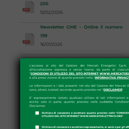
200
13/02/2026
Newsletter GME – Online il numero
199
16/01/2026
L'accesso al sito del Gestore dei Mercati Energetici S.p.A.
all'accettazione espressa e senza riserve, da parte di ciascun
"
CONDIZIONI DI UTILIZZO DEL SITO INTERNET WWW.MERCATOE
e alla presa visione di quanto previsto nella "
INFORMATIVA PRIVAC
Le informazioni e i dati presenti nel sito del Gestore dei Mercati E
sono, altresì, tutelati secondo quanto previsto nel "
DISCLAIMER
"
E' espressamente vietato qualsiasi utilizzo di tali informazioni e 
anche solo in parte, quanto previsto nelle suddette Condizion
Disclaimer
Dichiaro di conoscere e accettare quanto previsto nelle "CONDIZ
UTILIZZO DEL SITO INTERNET WWW.MERCATOELETTRICO.ORG"
Dichiaro di conoscere e accettare espressamente, ai sensi e per gli effe