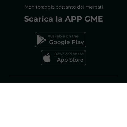
CONSULTAZIONI
Monitoraggio costante dei mercati
DICHIARAZIONE DI ACCESSIBILITÀ
Scarica la
APP GME
FAQs MERCATO ELETTRICO
FAQs MERCATO GAS