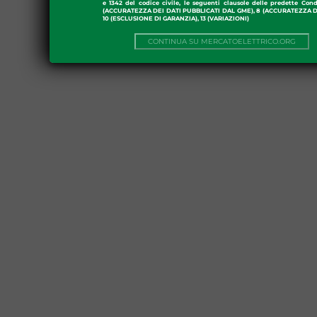
e 1342 del codice civile, le seguenti clausole delle predette Cond
(ACCURATEZZA DEI DATI PUBBLICATI DAL GME), 8 (ACCURATEZZA DE
10 (ESCLUSIONE DI GARANZIA), 13 (VARIAZIONI)
CONTINUA SU MERCATOELETTRICO.ORG