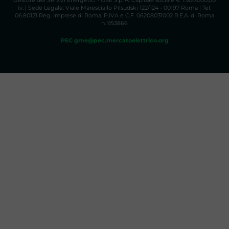
Gestore dei Servizi Energetici - GSE S.p. A. Capitale sociale € 7.500.000,00
iv. | Sede Legale: Viale Maresciallo Pilsudski 122/124 - 00197 Roma | Tel.
06.80121 Reg. Imprese di Roma, P.IVA e C.F. 06208031002 R.E.A. di Roma
n. 953866
PEC gme@pec.mercatoelettrico.org