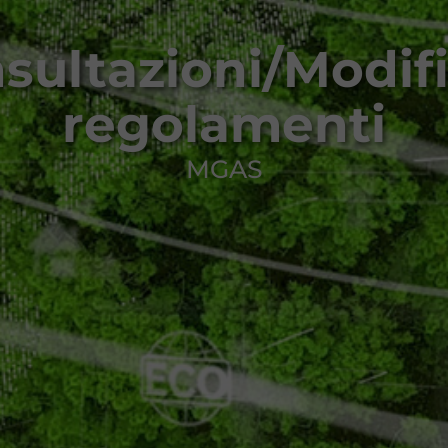
sultazioni/Modif
regolamenti
MGAS