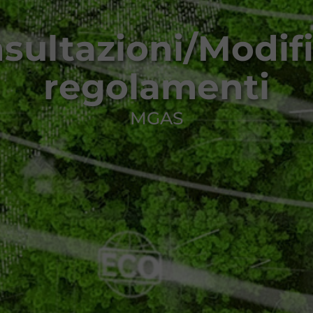
sultazioni/Modif
regolamenti
MGAS