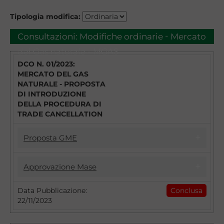
Tipologia modifica:
-
Consultazioni:
Modifiche ordinarie
Mercato
del Gas naturale - MGAS
DCO N. 01/2023:
MERCATO DEL GAS
NATURALE - PROPOSTA
DI INTRODUZIONE
DELLA PROCEDURA DI
TRADE CANCELLATION
Proposta GME
17/04/2023
Approvazione Mase
DCO 1/2023 - MGAS - PROPOSTA DI
INTRODUZIONE DELLA PROCEDURA DI
22/11/2023
Data Pubblicazione:
Conclusa
TRADE CANCELLATION
22/11/2023
Introduzione della procedura di Trade
Con il DCO n. 1/2023 il GME intende
Cancellation: approvazione della Disciplina