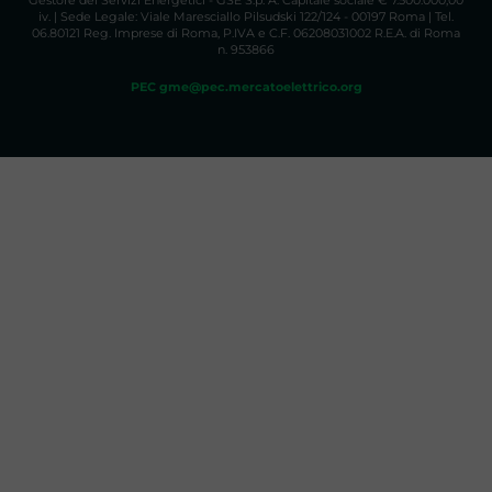
Gestore dei Servizi Energetici - GSE S.p. A. Capitale sociale € 7.500.000,00
iv. | Sede Legale: Viale Maresciallo Pilsudski 122/124 - 00197 Roma | Tel.
06.80121 Reg. Imprese di Roma, P.IVA e C.F. 06208031002 R.E.A. di Roma
n. 953866
PEC gme@pec.mercatoelettrico.org