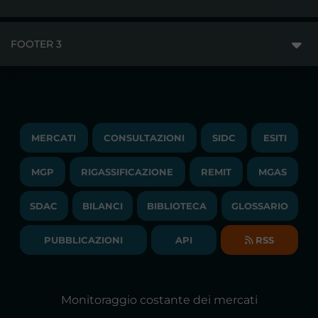
MERCATI
FOOTER 3
DISCLAIMER
ACCESSO AI MERCATI
PRIVACY
ESITI
TRAYPORT GAS
COPYRIGHT
MONITORAGGIO E REMIT
TRAYPORT M. ELETTRICO
LAVORA CON NOI
MERCATI
CONSULTAZIONI
SIDC
ESITI
PUBBLICAZIONI
LIQUIDITY PROVIDERS
CONTATTI
MGP
RIGASSIFICAZIONE
COMUNICATI/NEWS
REMIT
MGAS
EVENTI
BANDI DI GARA E CONTRATTI
NEWSLETTER
SDAC
BILANCI
BIBLIOTECA
GLOSSARIO
BIBLIOTECA
SOCIETA' TRASPARENTE
BILANCI DI ESERCIZIO
PUBBLICAZIONI
API
RSS
GLOSSARIO
RELAZIONI ANNUALI
MAPPA DEL SITO
CONSULTAZIONI
Monitoraggio costante dei mercati
DICHIARAZIONE DI ACCESSIBILITÀ