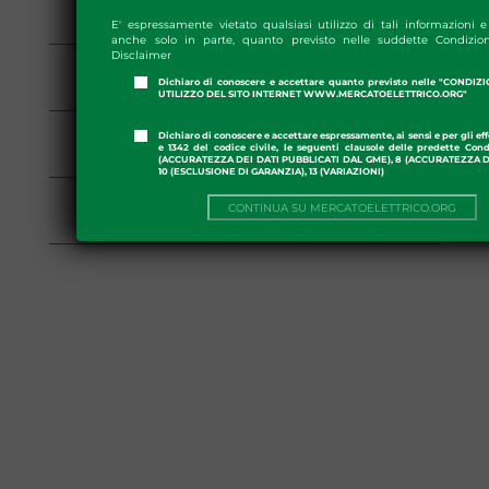
Regolamento PAR
E' espressamente vietato qualsiasi utilizzo di tali informazioni e 
anche solo in parte, quanto previsto nelle suddette Condizion
Disclaimer
Abrogato il 09/07/2018
Dichiaro di conoscere e accettare quanto previsto nelle "CONDIZ
Regolamento PAR
UTILIZZO DEL SITO INTERNET WWW.MERCATOELETTRICO.ORG"
Abrogato il 21/06/2018
Dichiaro di conoscere e accettare espressamente, ai sensi e per gli effe
e 1342 del codice civile, le seguenti clausole delle predette Cond
Regolamento PAR
(ACCURATEZZA DEI DATI PUBBLICATI DAL GME), 8 (ACCURATEZZA DE
10 (ESCLUSIONE DI GARANZIA), 13 (VARIAZIONI)
Abrogato il 08/06/2018
CONTINUA SU MERCATOELETTRICO.ORG
Regolamento PAR