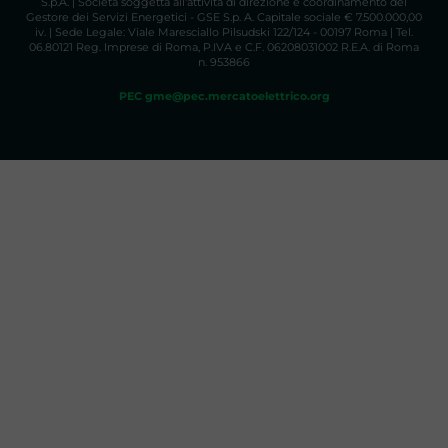
S.p.A. | Società soggetta all'attività di direzione e coordinamento del
Gestore dei Servizi Energetici - GSE S.p. A. Capitale sociale € 7.500.000,00
iv. | Sede Legale: Viale Maresciallo Pilsudski 122/124 - 00197 Roma | Tel.
06.80121 Reg. Imprese di Roma, P.IVA e C.F. 06208031002 R.E.A. di Roma
n. 953866
PEC gme@pec.mercatoelettrico.org