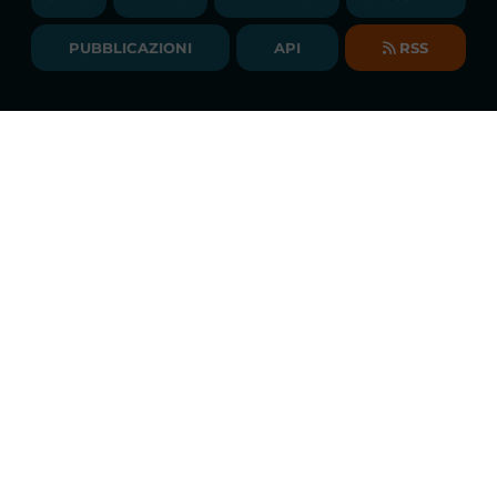
BIBLIOTECA
SOCIETA' TRASPARENTE
BILANCI DI ESERCIZIO
PUBBLICAZIONI
API
RSS
GLOSSARIO
RELAZIONI ANNUALI
MAPPA DEL SITO
CONSULTAZIONI
Monitoraggio costante dei mercati
DICHIARAZIONE DI ACCESSIBILITÀ
Scarica la
APP GME
FAQs MERCATO ELETTRICO
FAQs MERCATO GAS