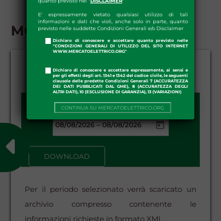
quanto previsto nel "
DISCLAIMER
"
E' espressamente vietato qualsiasi utilizzo di tali
informazioni e dati che violi, anche solo in parte, quanto
MGP - DOWNLOAD
previsto nelle suddette Condizioni Generali e/o Disclaimer
Dichiaro di conoscere e accettare quanto previsto nelle
"CONDIZIONI GENERALI DI UTILIZZO DEL SITO INTERNET
WWW.MERCATOELETTRICO.ORG"
Dichiaro di conoscere e accettare espressamente, ai sensi e
per gli effetti degli art. 1341 e 1342 del codice civile, le seguenti
clausole delle predette Condizioni Generali 7 (ACCURATEZZA
DEI DATI PUBBLICATI DAL GME), 8 (ACCURATEZZA DEGLI
ALTRI DATI), 10 (ESCLUSIONE DI GARANZIA), 13 (VARIAZIONI)
DATA DA - A:
CONTINUA SU MERCATOELETTRICO.ORG
–
DOWNLOAD
Per il periodo selezionato verrà scaricato un
archivio compresso contenente le
informazioni richieste in formato XML.