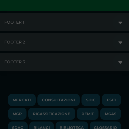
FOOTER 1
FOOTER 2
GME
MERCATI
FOOTER 3
DISCLAIMER
ACCESSO AI MERCATI
PRIVACY
ESITI
TRAYPORT GAS
COPYRIGHT
MONITORAGGIO E REMIT
TRAYPORT M. ELETTRICO
LAVORA CON NOI
MERCATI
CONSULTAZIONI
SIDC
ESITI
PUBBLICAZIONI
LIQUIDITY PROVIDERS
CONTATTI
MGP
RIGASSIFICAZIONE
COMUNICATI/NEWS
REMIT
MGAS
EVENTI
BANDI DI GARA E CONTRATTI
NEWSLETTER
SDAC
BILANCI
BIBLIOTECA
GLOSSARIO