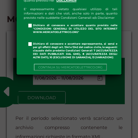
quanto previsto nel "
DISCLAIMER
"
E' espressamente vietato qualsiasi utilizzo di tali
informazioni e dati che violi, anche solo in parte, quanto
MGP - DOWNLOAD
previsto nelle suddette Condizioni Generali e/o Disclaimer
Dichiaro di conoscere e accettare quanto previsto nelle
"CONDIZIONI GENERALI DI UTILIZZO DEL SITO INTERNET
WWW.MERCATOELETTRICO.ORG"
Dichiaro di conoscere e accettare espressamente, ai sensi e
per gli effetti degli art. 1341 e 1342 del codice civile, le seguenti
clausole delle predette Condizioni Generali 7 (ACCURATEZZA
DEI DATI PUBBLICATI DAL GME), 8 (ACCURATEZZA DEGLI
ALTRI DATI), 10 (ESCLUSIONE DI GARANZIA), 13 (VARIAZIONI)
DATA DA - A:
CONTINUA SU MERCATOELETTRICO.ORG
–
DOWNLOAD
Per il periodo selezionato verrà scaricato un
archivio compresso contenente le
informazioni richieste in formato XML.