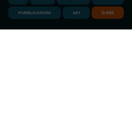
BIBLIOTECA
SOCIETA' TRASPARENTE
BILANCI DI ESERCIZIO
PUBBLICAZIONI
API
RSS
GLOSSARIO
RELAZIONI ANNUALI
MAPPA DEL SITO
CONSULTAZIONI
Monitoraggio costante dei mercati
DICHIARAZIONE DI ACCESSIBILITÀ
Scarica la
APP GME
FAQs MERCATO ELETTRICO
FAQs MERCATO GAS