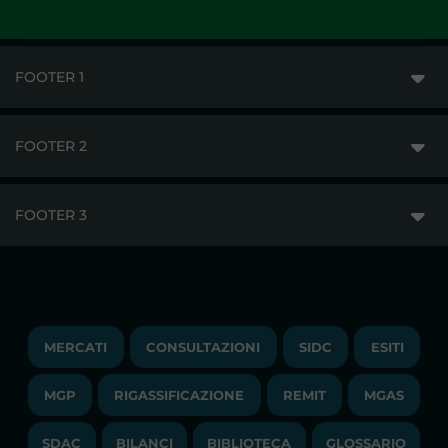
FOOTER 1
FOOTER 2
GME
MERCATI
FOOTER 3
DISCLAIMER
ACCESSO AI MERCATI
PRIVACY
ESITI
TRAYPORT GAS
COPYRIGHT
MONITORAGGIO E REMIT
TRAYPORT M. ELETTRICO
LAVORA CON NOI
MERCATI
CONSULTAZIONI
SIDC
ESITI
PUBBLICAZIONI
LIQUIDITY PROVIDERS
CONTATTI
MGP
RIGASSIFICAZIONE
COMUNICATI/NEWS
REMIT
MGAS
EVENTI
BANDI DI GARA E CONTRATTI
NEWSLETTER
SDAC
BILANCI
BIBLIOTECA
GLOSSARIO