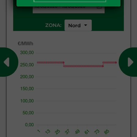
–
arrow_drop_down
ZONA:
Nord
€/MWh