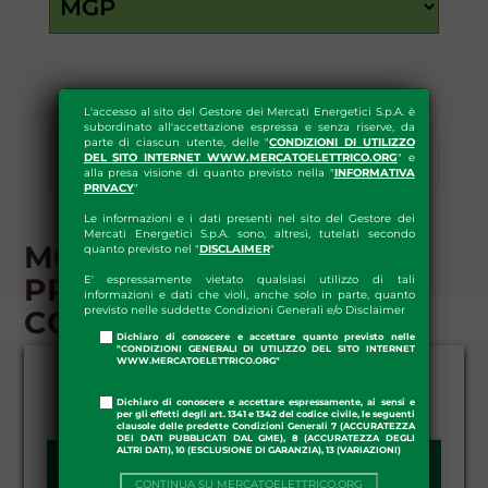
L'accesso al sito del Gestore dei Mercati Energetici S.p.A. è
subordinato all'accettazione espressa e senza riserve, da
Esiti
Statistiche
parte di ciascun utente, delle "
CONDIZIONI DI UTILIZZO
DEL SITO INTERNET WWW.MERCATOELETTRICO.ORG
" e
Informazioni Preliminari
Download
alla presa visione di quanto previsto nella "
INFORMATIVA
PRIVACY
"
Le informazioni e i dati presenti nel sito del Gestore dei
Mercati Energetici S.p.A. sono, altresì, tutelati secondo
MGP - INFORMAZIONI
quanto previsto nel "
DISCLAIMER
"
PRELIMINARI - PREZZI
E' espressamente vietato qualsiasi utilizzo di tali
informazioni e dati che violi, anche solo in parte, quanto
previsto nelle suddette Condizioni Generali e/o Disclaimer
CONVENZIONALI
Dichiaro di conoscere e accettare quanto previsto nelle
"CONDIZIONI GENERALI DI UTILIZZO DEL SITO INTERNET
WWW.MERCATOELETTRICO.ORG"
Dichiaro di conoscere e accettare espressamente, ai sensi e
per gli effetti degli art. 1341 e 1342 del codice civile, le seguenti
clausole delle predette Condizioni Generali 7 (ACCURATEZZA
DEI DATI PUBBLICATI DAL GME), 8 (ACCURATEZZA DEGLI
ALTRI DATI), 10 (ESCLUSIONE DI GARANZIA), 13 (VARIAZIONI)
DATA DA - A:
CONTINUA SU MERCATOELETTRICO.ORG