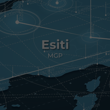
Esiti
MGP