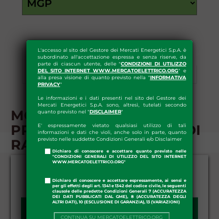
L'accesso al sito del Gestore dei Mercati Energetici S.p.A. è
subordinato all'accettazione espressa e senza riserve, da
Esiti
Statistiche
parte di ciascun utente, delle "
CONDIZIONI DI UTILIZZO
DEL SITO INTERNET WWW.MERCATOELETTRICO.ORG
" e
Informazioni Preliminari
Download
alla presa visione di quanto previsto nella "
INFORMATIVA
PRIVACY
"
Le informazioni e i dati presenti nel sito del Gestore dei
Mercati Energetici S.p.A. sono, altresì, tutelati secondo
MGP - INFORMAZIONI
quanto previsto nel "
DISCLAIMER
"
PRELIMINARI - VINCOLI DI
E' espressamente vietato qualsiasi utilizzo di tali
informazioni e dati che violi, anche solo in parte, quanto
previsto nelle suddette Condizioni Generali e/o Disclaimer
RAMPA
Dichiaro di conoscere e accettare quanto previsto nelle
"CONDIZIONI GENERALI DI UTILIZZO DEL SITO INTERNET
WWW.MERCATOELETTRICO.ORG"
Dichiaro di conoscere e accettare espressamente, ai sensi e
per gli effetti degli art. 1341 e 1342 del codice civile, le seguenti
clausole delle predette Condizioni Generali 7 (ACCURATEZZA
DEI DATI PUBBLICATI DAL GME), 8 (ACCURATEZZA DEGLI
ALTRI DATI), 10 (ESCLUSIONE DI GARANZIA), 13 (VARIAZIONI)
DATA DA - A:
CONTINUA SU MERCATOELETTRICO.ORG