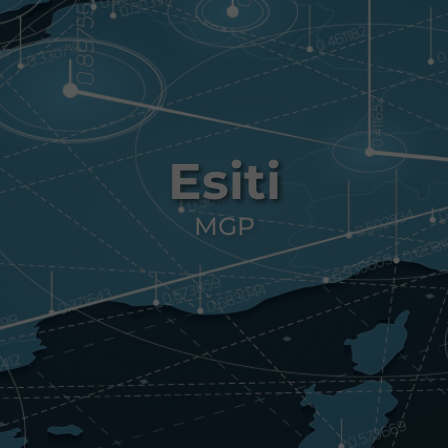
Esiti
MGP