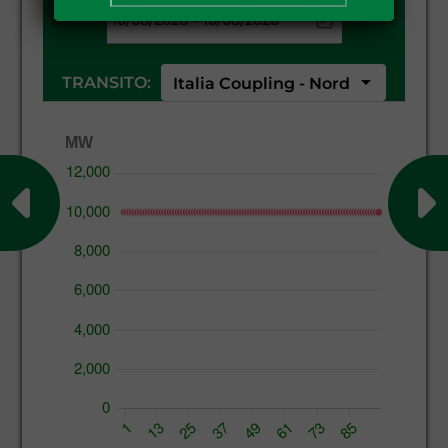
–
arrow_drop_down
TRANSITO:
Italia Coupling - Nord
MW