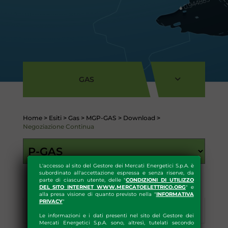
GAS
Home
>
Esiti
>
Gas
>
MGP-GAS
>
Download
>
Negoziazione Continua
L'accesso al sito del Gestore dei Mercati Energetici S.p.A. è
subordinato all'accettazione espressa e senza riserve, da
parte di ciascun utente, delle "
CONDIZIONI DI UTILIZZO
DEL SITO INTERNET WWW.MERCATOELETTRICO.ORG
" e
alla presa visione di quanto previsto nella "
INFORMATIVA
PRIVACY
"
Esiti
Statistiche
Download
Le informazioni e i dati presenti nel sito del Gestore dei
Mercati Energetici S.p.A. sono, altresì, tutelati secondo