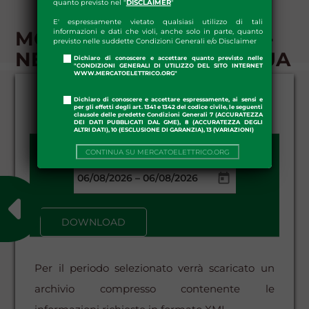
quanto previsto nel "
DISCLAIMER
"
E' espressamente vietato qualsiasi utilizzo di tali
MGP-GAS - DOWNLOAD -
informazioni e dati che violi, anche solo in parte, quanto
previsto nelle suddette Condizioni Generali e/o Disclaimer
NEGOZIAZIONE CONTINUA
Dichiaro di conoscere e accettare quanto previsto nelle
"CONDIZIONI GENERALI DI UTILIZZO DEL SITO INTERNET
WWW.MERCATOELETTRICO.ORG"
Dichiaro di conoscere e accettare espressamente, ai sensi e
per gli effetti degli art. 1341 e 1342 del codice civile, le seguenti
clausole delle predette Condizioni Generali 7 (ACCURATEZZA
DEI DATI PUBBLICATI DAL GME), 8 (ACCURATEZZA DEGLI
ALTRI DATI), 10 (ESCLUSIONE DI GARANZIA), 13 (VARIAZIONI)
CONTINUA SU MERCATOELETTRICO.ORG
DATA DA - A:
–
DOWNLOAD
Per il periodo selezionato verrà scaricato un
archivio compresso contenente le