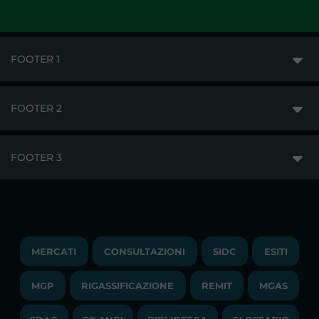
FOOTER 1
FOOTER 2
GME
MERCATI
FOOTER 3
DISCLAIMER
ACCESSO AI MERCATI
PRIVACY
ESITI
TRAYPORT GAS
COPYRIGHT
MONITORAGGIO E REMIT
TRAYPORT M. ELETTRICO
LAVORA CON NOI
MERCATI
CONSULTAZIONI
SIDC
ESITI
PUBBLICAZIONI
LIQUIDITY PROVIDERS
CONTATTI
MGP
RIGASSIFICAZIONE
COMUNICATI/NEWS
REMIT
MGAS
EVENTI
BANDI DI GARA E CONTRATTI
NEWSLETTER