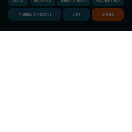
SDAC
BILANCI
BIBLIOTECA
GLOSSARIO
BIBLIOTECA
SOCIETA' TRASPARENTE
BILANCI DI ESERCIZIO
PUBBLICAZIONI
API
RSS
GLOSSARIO
RELAZIONI ANNUALI
MAPPA DEL SITO
CONSULTAZIONI
Monitoraggio costante dei mercati
DICHIARAZIONE DI ACCESSIBILITÀ
Scarica la
APP GME
FAQs MERCATO ELETTRICO
FAQs MERCATO GAS