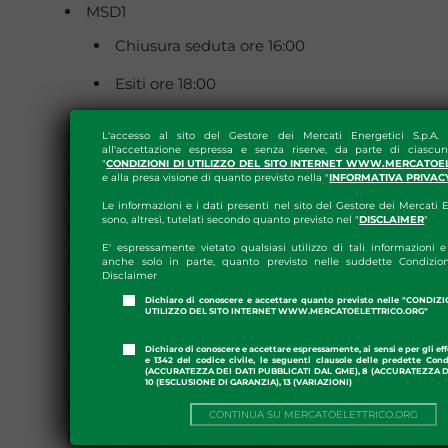
MSD1
Chiusura seduta ore 16:00
Esiti ore 18:00
Ulteriori dettagli, sulle tempistiche e sulle
L'accesso al sito del Gestore dei Mercati Energetici S.p.A.
all'accettazione espressa e senza riserve, da parte di ciascun
"
CONDIZIONI DI UTILIZZO DEL SITO INTERNET WWW.MERCATOE
modalità di esecuzione, verranno forniti sulla
e alla presa visione di quanto previsto nella "
INFORMATIVA PRIVAC
home page
della piattaforma del GME utilizzata
Le informazioni e i dati presenti nel sito del Gestore dei Mercati E
sono, altresì, tutelati secondo quanto previsto nel "
DISCLAIMER
"
per le prove, raggiungibile all’indirizzo:
E' espressamente vietato qualsiasi utilizzo di tali informazioni e 
https://proveipex.ipex.it
.
anche solo in parte, quanto previsto nelle suddette Condizion
Disclaimer
Dichiaro di conoscere e accettare quanto previsto nelle "CONDIZ
Gli indirizzi delle piattaforme sono i seguenti:
UTILIZZO DEL SITO INTERNET WWW.MERCATOELETTRICO.ORG"
Dichiaro di conoscere e accettare espressamente, ai sensi e per gli effe
Interfaccia IPEX:
https://proveipex.ipex.it
e 1342 del codice civile, le seguenti clausole delle predette Cond
(ACCURATEZZA DEI DATI PUBBLICATI DAL GME), 8 (ACCURATEZZA DE
10 (ESCLUSIONE DI GARANZIA), 13 (VARIAZIONI)
Web Service MGP:
CONTINUA SU MERCATOELETTRICO.ORG
https://proveipex.ipex.it/EuWs/service.asmx