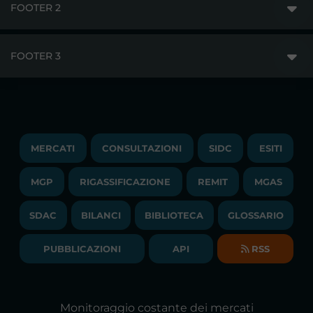
FOOTER 2
GME
MERCATI
FOOTER 3
DISCLAIMER
ACCESSO AI MERCATI
PRIVACY
ESITI
TRAYPORT GAS
COPYRIGHT
MONITORAGGIO E REMIT
TRAYPORT M. ELETTRICO
LAVORA CON NOI
MERCATI
CONSULTAZIONI
SIDC
ESITI
PUBBLICAZIONI
LIQUIDITY PROVIDERS
CONTATTI
MGP
RIGASSIFICAZIONE
COMUNICATI/NEWS
REMIT
MGAS
EVENTI
BANDI DI GARA E CONTRATTI
NEWSLETTER
SDAC
BILANCI
BIBLIOTECA
GLOSSARIO
BIBLIOTECA
SOCIETA' TRASPARENTE
BILANCI DI ESERCIZIO
PUBBLICAZIONI
API
RSS
GLOSSARIO
RELAZIONI ANNUALI
MAPPA DEL SITO
CONSULTAZIONI
Monitoraggio costante dei mercati
DICHIARAZIONE DI ACCESSIBILITÀ