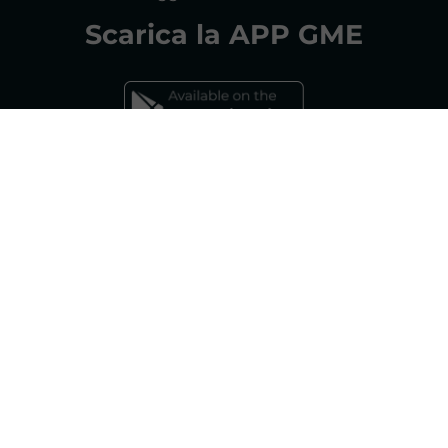
Scarica la
APP GME
FAQs MERCATO ELETTRICO
FAQs MERCATO GAS
Gestore dei Mercati Energetici S.p.A.