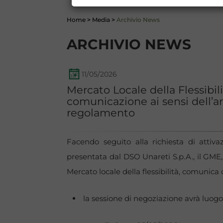
Home
>
Media
>
Archivio News
ARCHIVIO NEWS
11/05/2026
Mercato Locale della Flessibil
comunicazione ai sensi dell’ar
regolamento
Facendo seguito alla richiesta di attiv
presentata dal DSO Unareti S.p.A., il GME,
Mercato locale della flessibilità, comunica 
la sessione di negoziazione avrà luogo