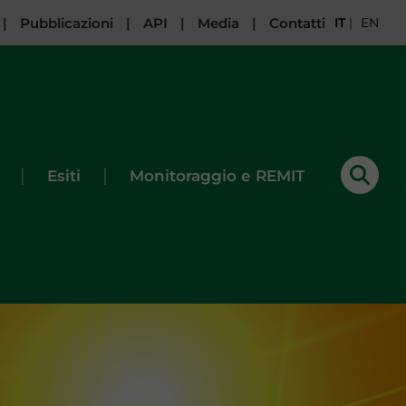
|
Pubblicazioni
|
API
|
Media
|
Contatti
IT
|
EN
|
|
Esiti
Monitoraggio e REMIT