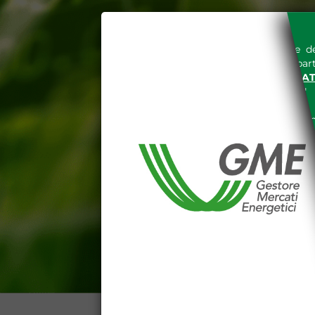
L'accesso al sito del Gestore de
espressa e senza riserve, da part
SITO INTERNET WWW.MERCAT
nella "
INFORMATIVA PRIVACY
"
Le informazioni e i dati presenti n
tutelati secondo quanto previsto 
E' espressamente vietato qualsiasi
parte, quanto previsto nelle sudd
Dichiaro di conoscere e a
DEL SITO INTERNET WWW
Dichiaro di conoscere e acc
del codice civile, le segu
DATI PUBBLICATI DAL G
GARANZIA), 13 (VARIAZION
CONTI