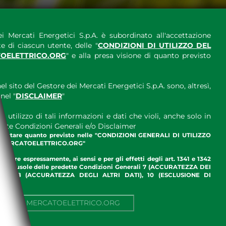
i Mercati Energetici S.p.A. è subordinato all'accettazione
e di ciascun utente, delle "
CONDIZIONI DI UTILIZZO DEL
OELETTRICO.ORG
" e alla presa visione di quanto previsto
el sito del Gestore dei Mercati Energetici S.p.A. sono, altresì,
nel "
DISCLAIMER
"
 utilizzo di tali informazioni e dati che violi, anche solo in
ette Condizioni Generali e/o Disclaimer
ccettare quanto previsto nelle "CONDIZIONI GENERALI DI UTILIZZO
.MERCATOELETTRICO.ORG"
ettare espressamente, ai sensi e per gli effetti degli art. 1341 e 1342
enti clausole delle predette Condizioni Generali 7 (ACCURATEZZA DEI
ME), 8 (ACCURATEZZA DEGLI ALTRI DATI), 10 (ESCLUSIONE DI
I)
NUA SU MERCATOELETTRICO.ORG