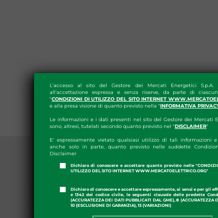
L'accesso al sito del Gestore dei Mercati Energetici S.p.A.
all'accettazione espressa e senza riserve, da parte di ciascun
"
CONDIZIONI DI UTILIZZO DEL SITO INTERNET WWW.MERCATOE
e alla presa visione di quanto previsto nella "
INFORMATIVA PRIVAC
Le informazioni e i dati presenti nel sito del Gestore dei Mercati E
sono, altresì, tutelati secondo quanto previsto nel "
DISCLAIMER
"
E' espressamente vietato qualsiasi utilizzo di tali informazioni e 
anche solo in parte, quanto previsto nelle suddette Condizion
Disclaimer
Dichiaro di conoscere e accettare quanto previsto nelle "CONDIZ
UTILIZZO DEL SITO INTERNET WWW.MERCATOELETTRICO.ORG"
PRESS ROOM
Dichiaro di conoscere e accettare espressamente, ai sensi e per gli effe
e 1342 del codice civile, le seguenti clausole delle predette Cond
GME APP
(ACCURATEZZA DEI DATI PUBBLICATI DAL GME), 8 (ACCURATEZZA DE
10 (ESCLUSIONE DI GARANZIA), 13 (VARIAZIONI)