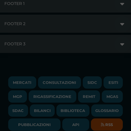
FOOTER 1
FOOTER 2
GME
MERCATI
FOOTER 3
DISCLAIMER
ACCESSO AI MERCATI
PRIVACY
ESITI
TRAYPORT GAS
COPYRIGHT
MONITORAGGIO E REMIT
TRAYPORT M. ELETTRICO
LAVORA CON NOI
MERCATI
CONSULTAZIONI
SIDC
ESITI
PUBBLICAZIONI
LIQUIDITY PROVIDERS
CONTATTI
MGP
RIGASSIFICAZIONE
COMUNICATI/NEWS
REMIT
MGAS
EVENTI
BANDI DI GARA E CONTRATTI
NEWSLETTER
SDAC
BILANCI
BIBLIOTECA
GLOSSARIO
BIBLIOTECA
SOCIETA' TRASPARENTE
BILANCI DI ESERCIZIO
PUBBLICAZIONI
API
RSS
GLOSSARIO