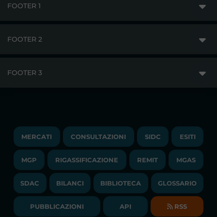
FOOTER 1
FOOTER 2
GME
MERCATI
FOOTER 3
DISCLAIMER
ACCESSO AI MERCATI
PRIVACY
ESITI
TRAYPORT GAS
COPYRIGHT
MONITORAGGIO E REMIT
TRAYPORT M. ELETTRICO
LAVORA CON NOI
MERCATI
CONSULTAZIONI
SIDC
ESITI
PUBBLICAZIONI
LIQUIDITY PROVIDERS
CONTATTI
MGP
RIGASSIFICAZIONE
COMUNICATI/NEWS
REMIT
MGAS
EVENTI
BANDI DI GARA E CONTRATTI
NEWSLETTER
SDAC
BILANCI
BIBLIOTECA
GLOSSARIO
BIBLIOTECA
SOCIETA' TRASPARENTE
BILANCI DI ESERCIZIO
PUBBLICAZIONI
API
RSS
GLOSSARIO