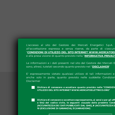
L'accesso al sito del Gestore dei Mercati Energetici S.p.A.
all'accettazione espressa e senza riserve, da parte di ciascun
"
CONDIZIONI DI UTILIZZO DEL SITO INTERNET WWW.MERCATOE
e alla presa visione di quanto previsto nella "
INFORMATIVA PRIVAC
Le informazioni e i dati presenti nel sito del Gestore dei Mercati E
sono, altresì, tutelati secondo quanto previsto nel "
DISCLAIMER
"
E' espressamente vietato qualsiasi utilizzo di tali informazioni e 
anche solo in parte, quanto previsto nelle suddette Condizion
Disclaimer
Dichiaro di conoscere e accettare quanto previsto nelle "CONDIZ
UTILIZZO DEL SITO INTERNET WWW.MERCATOELETTRICO.ORG"
PRESS ROOM
Dichiaro di conoscere e accettare espressamente, ai sensi e per gli effe
e 1342 del codice civile, le seguenti clausole delle predette Cond
GME APP
(ACCURATEZZA DEI DATI PUBBLICATI DAL GME), 8 (ACCURATEZZA DE
10 (ESCLUSIONE DI GARANZIA), 13 (VARIAZIONI)