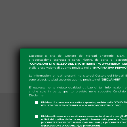
L'accesso al sito del Gestore dei Mercati Energetici S.p.A.
all'accettazione espressa e senza riserve, da parte di ciascun
"
CONDIZIONI DI UTILIZZO DEL SITO INTERNET WWW.MERCATOE
e alla presa visione di quanto previsto nella "
INFORMATIVA PRIVAC
Le informazioni e i dati presenti nel sito del Gestore dei Mercati E
sono, altresì, tutelati secondo quanto previsto nel "
DISCLAIMER
"
E' espressamente vietato qualsiasi utilizzo di tali informazioni e 
anche solo in parte, quanto previsto nelle suddette Condizion
Disclaimer
Dichiaro di conoscere e accettare quanto previsto nelle "CONDIZ
UTILIZZO DEL SITO INTERNET WWW.MERCATOELETTRICO.ORG"
Dichiaro di conoscere e accettare espressamente, ai sensi e per gli effe
PRESS ROOM
e 1342 del codice civile, le seguenti clausole delle predette Cond
(ACCURATEZZA DEI DATI PUBBLICATI DAL GME), 8 (ACCURATEZZA DE
10 (ESCLUSIONE DI GARANZIA), 13 (VARIAZIONI)