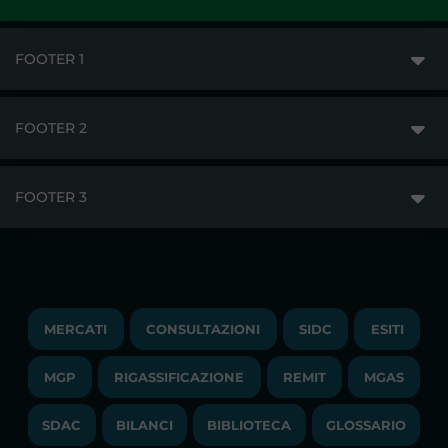
FOOTER 1
FOOTER 2
GME
MERCATI
FOOTER 3
DISCLAIMER
ACCESSO AI MERCATI
PRIVACY
ESITI
TRAYPORT GAS
COPYRIGHT
MONITORAGGIO E REMIT
TRAYPORT M. ELETTRICO
LAVORA CON NOI
MERCATI
CONSULTAZIONI
SIDC
ESITI
PUBBLICAZIONI
LIQUIDITY PROVIDERS
CONTATTI
MGP
RIGASSIFICAZIONE
COMUNICATI/NEWS
REMIT
MGAS
EVENTI
BANDI DI GARA E CONTRATTI
NEWSLETTER
SDAC
BILANCI
BIBLIOTECA
GLOSSARIO
BIBLIOTECA
SOCIETA' TRASPARENTE