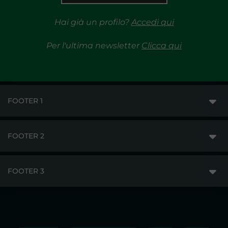
Hai già un profilo?
Accedi qui
Per l'ultima newsletter
Clicca qui
FOOTER 1
FOOTER 2
GME
MERCATI
FOOTER 3
DISCLAIMER
ACCESSO AI MERCATI
PRIVACY
ESITI
TRAYPORT GAS
COPYRIGHT
MONITORAGGIO E REMIT