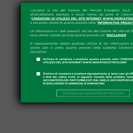
L'accesso al sito del Gestore dei Mercati Energetici S.p.A.
all'accettazione espressa e senza riserve, da parte di ciascun
"
CONDIZIONI DI UTILIZZO DEL SITO INTERNET WWW.MERCATOE
e alla presa visione di quanto previsto nella "
INFORMATIVA PRIVAC
Le informazioni e i dati presenti nel sito del Gestore dei Mercati E
sono, altresì, tutelati secondo quanto previsto nel "
DISCLAIMER
"
E' espressamente vietato qualsiasi utilizzo di tali informazioni e 
anche solo in parte, quanto previsto nelle suddette Condizion
Disclaimer
Dichiaro di conoscere e accettare quanto previsto nelle "CONDIZ
UTILIZZO DEL SITO INTERNET WWW.MERCATOELETTRICO.ORG"
Dichiaro di conoscere e accettare espressamente, ai sensi e per gli effe
e 1342 del codice civile, le seguenti clausole delle predette Cond
(ACCURATEZZA DEI DATI PUBBLICATI DAL GME), 8 (ACCURATEZZA DE
10 (ESCLUSIONE DI GARANZIA), 13 (VARIAZIONI)
CONTINUA SU MERCATOELETTRICO.ORG