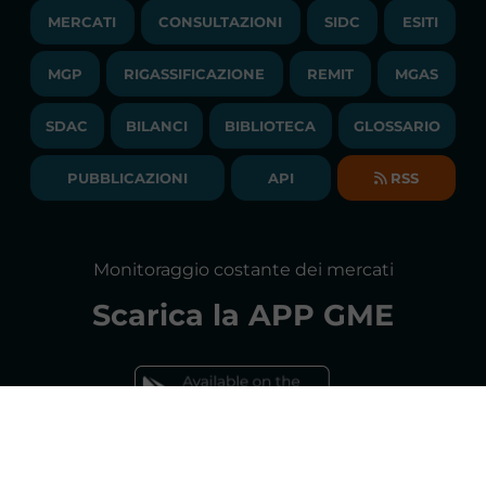
TRAYPORT M. ELETTRICO
LAVORA CON NOI
MERCATI
CONSULTAZIONI
SIDC
ESITI
PUBBLICAZIONI
LIQUIDITY PROVIDERS
CONTATTI
MGP
RIGASSIFICAZIONE
COMUNICATI/NEWS
REMIT
MGAS
EVENTI
BANDI DI GARA E CONTRATTI
NEWSLETTER
SDAC
BILANCI
BIBLIOTECA
GLOSSARIO
BIBLIOTECA
SOCIETA' TRASPARENTE
BILANCI DI ESERCIZIO
PUBBLICAZIONI
API
RSS
GLOSSARIO
RELAZIONI ANNUALI
MAPPA DEL SITO
CONSULTAZIONI
Monitoraggio costante dei mercati
DICHIARAZIONE DI ACCESSIBILITÀ
Scarica la
APP GME
FAQs MERCATO ELETTRICO
FAQs MERCATO GAS