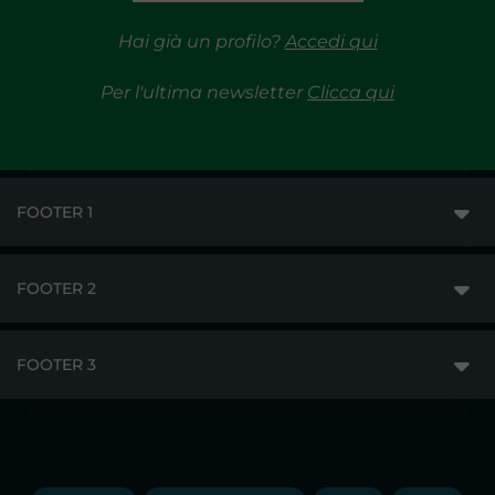
Hai già un profilo?
Accedi qui
Per l'ultima newsletter
Clicca qui
FOOTER 1
FOOTER 2
GME
MERCATI
FOOTER 3
DISCLAIMER
ACCESSO AI MERCATI
PRIVACY
ESITI
TRAYPORT GAS
COPYRIGHT
MONITORAGGIO E REMIT
TRAYPORT M. ELETTRICO