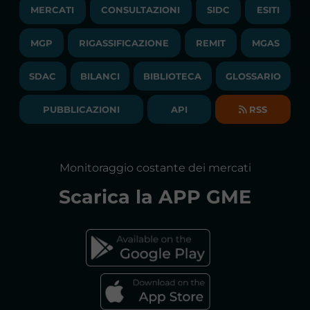
LAVORA CON NOI
MERCATI
CONSULTAZIONI
SIDC
ESITI
PUBBLICAZIONI
LIQUIDITY PROVIDERS
CONTATTI
MGP
RIGASSIFICAZIONE
COMUNICATI/NEWS
REMIT
MGAS
EVENTI
BANDI DI GARA E CONTRATTI
NEWSLETTER
SDAC
BILANCI
BIBLIOTECA
GLOSSARIO
BIBLIOTECA
SOCIETA' TRASPARENTE
BILANCI DI ESERCIZIO
PUBBLICAZIONI
API
RSS
GLOSSARIO
RELAZIONI ANNUALI
MAPPA DEL SITO
CONSULTAZIONI
Monitoraggio costante dei mercati
DICHIARAZIONE DI ACCESSIBILITÀ
Scarica la
APP GME
FAQs MERCATO ELETTRICO
FAQs MERCATO GAS