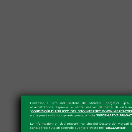
L'accesso al sito del Gestore dei Mercati Energetici S.p.A.
all'accettazione espressa e senza riserve, da parte di ciascun
"
CONDIZIONI DI UTILIZZO DEL SITO INTERNET WWW.MERCATOE
e alla presa visione di quanto previsto nella "
INFORMATIVA PRIVAC
Le informazioni e i dati presenti nel sito del Gestore dei Mercati E
sono, altresì, tutelati secondo quanto previsto nel "
DISCLAIMER
"