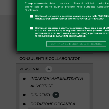
E' espressamente vietato qualsiasi utilizzo di tali informazioni e 
anche solo in parte, quanto previsto nelle suddette Condizion
Disclaimer
Dichiaro di conoscere e accettare quanto previsto nelle "CONDIZ
UTILIZZO DEL SITO INTERNET WWW.MERCATOELETTRICO.ORG"
Dichiaro di conoscere e accettare espressamente, ai sensi e per gli effe
e 1342 del codice civile, le seguenti clausole delle predette Cond
(ACCURATEZZA DEI DATI PUBBLICATI DAL GME), 8 (ACCURATEZZA DE
10 (ESCLUSIONE DI GARANZIA), 13 (VARIAZIONI)
DISPOSIZIONI GENERALI
CONTINUA SU MERCATOELETTRICO.ORG
ORGANIZZAZIONE
CONSULENTI E COLLABORATORI
PERSONALE
INCARICHI AMMINISTRATIVI
AL VERTICE
DIRIGENTI
DOTAZIONE ORGANICA