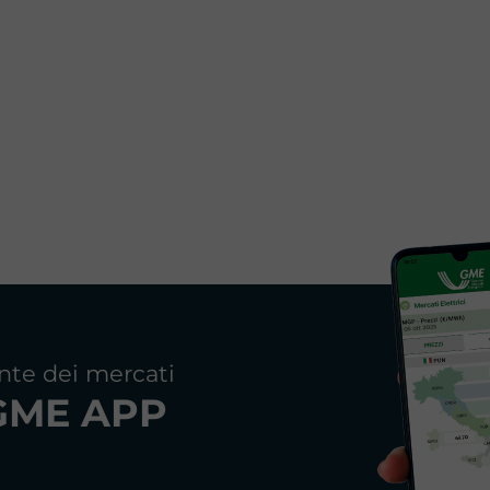
nte dei mercati
GME APP