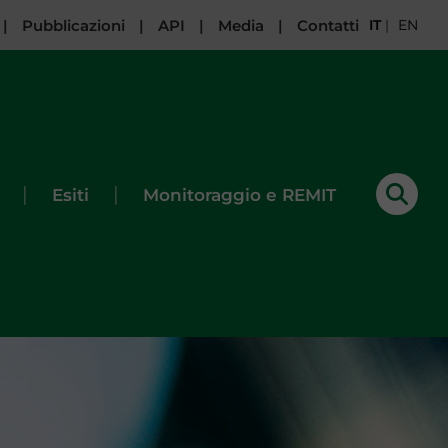
|
Pubblicazioni
|
API
|
Media
|
Contatti
IT
|
EN
|
|
Esiti
Monitoraggio e REMIT