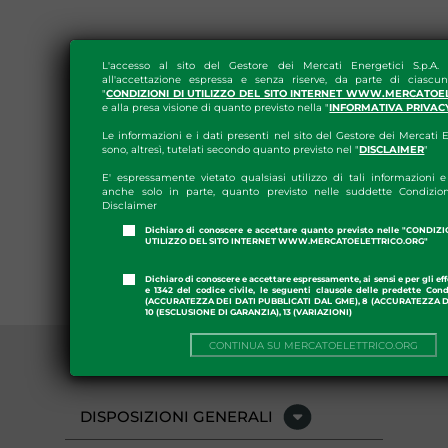
L'accesso al sito del Gestore dei Mercati Energetici S.p.A.
all'accettazione espressa e senza riserve, da parte di ciascun
"
CONDIZIONI DI UTILIZZO DEL SITO INTERNET WWW.MERCATOE
e alla presa visione di quanto previsto nella "
INFORMATIVA PRIVAC
Le informazioni e i dati presenti nel sito del Gestore dei Mercati E
sono, altresì, tutelati secondo quanto previsto nel "
DISCLAIMER
"
E' espressamente vietato qualsiasi utilizzo di tali informazioni e 
anche solo in parte, quanto previsto nelle suddette Condizion
Disclaimer
Dichiaro di conoscere e accettare quanto previsto nelle "CONDIZ
UTILIZZO DEL SITO INTERNET WWW.MERCATOELETTRICO.ORG"
Dichiaro di conoscere e accettare espressamente, ai sensi e per gli effe
e 1342 del codice civile, le seguenti clausole delle predette Cond
(ACCURATEZZA DEI DATI PUBBLICATI DAL GME), 8 (ACCURATEZZA DE
10 (ESCLUSIONE DI GARANZIA), 13 (VARIAZIONI)
CONTINUA SU MERCATOELETTRICO.ORG
DISPOSIZIONI GENERALI