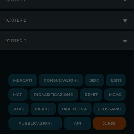
FOOTER 2
GME
MERCATI
FOOTER 3
DISCLAIMER
ACCESSO AI MERCATI
PRIVACY
ESITI
TRAYPORT GAS
COPYRIGHT
MONITORAGGIO E REMIT
TRAYPORT M. ELETTRICO
LAVORA CON NOI
MERCATI
CONSULTAZIONI
SIDC
ESITI
PUBBLICAZIONI
LIQUIDITY PROVIDERS
CONTATTI
MGP
RIGASSIFICAZIONE
COMUNICATI/NEWS
REMIT
MGAS
EVENTI
BANDI DI GARA E CONTRATTI
NEWSLETTER
SDAC
BILANCI
BIBLIOTECA
GLOSSARIO
BIBLIOTECA
SOCIETA' TRASPARENTE
BILANCI DI ESERCIZIO
PUBBLICAZIONI
API
RSS
GLOSSARIO
RELAZIONI ANNUALI