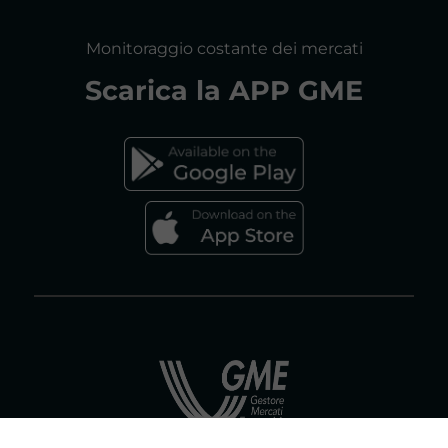
MAPPA DEL SITO
CONSULTAZIONI
Monitoraggio costante dei mercati
DICHIARAZIONE DI ACCESSIBILITÀ
Scarica la
APP GME
FAQs MERCATO ELETTRICO
FAQs MERCATO GAS