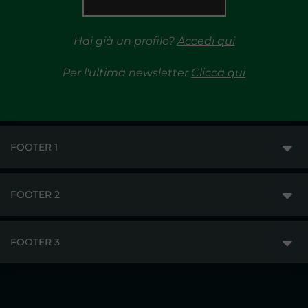
Hai già un profilo?
Accedi qui
Per l'ultima newsletter
Clicca qui
FOOTER 1
FOOTER 2
GME
MERCATI
FOOTER 3
DISCLAIMER
ACCESSO AI MERCATI
PRIVACY
ESITI
TRAYPORT GAS
COPYRIGHT