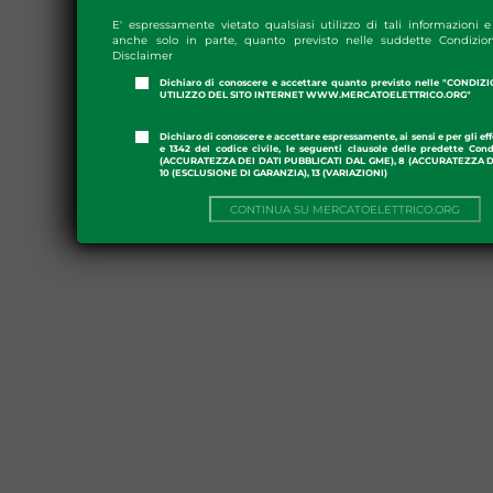
E' espressamente vietato qualsiasi utilizzo di tali informazioni e 
anche solo in parte, quanto previsto nelle suddette Condizion
Disclaimer
Dichiaro di conoscere e accettare quanto previsto nelle "CONDIZ
UTILIZZO DEL SITO INTERNET WWW.MERCATOELETTRICO.ORG"
Dichiaro di conoscere e accettare espressamente, ai sensi e per gli effe
e 1342 del codice civile, le seguenti clausole delle predette Cond
(ACCURATEZZA DEI DATI PUBBLICATI DAL GME), 8 (ACCURATEZZA DE
10 (ESCLUSIONE DI GARANZIA), 13 (VARIAZIONI)
CONTINUA SU MERCATOELETTRICO.ORG