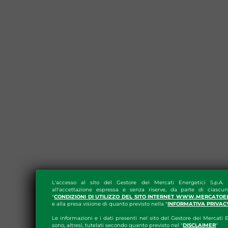
L'accesso al sito del Gestore dei Mercati Energetici S.p.A.
all'accettazione espressa e senza riserve, da parte di ciascun
"
CONDIZIONI DI UTILIZZO DEL SITO INTERNET WWW.MERCATOE
e alla presa visione di quanto previsto nella "
INFORMATIVA PRIVAC
Le informazioni e i dati presenti nel sito del Gestore dei Mercati E
sono, altresì, tutelati secondo quanto previsto nel "
DISCLAIMER
"