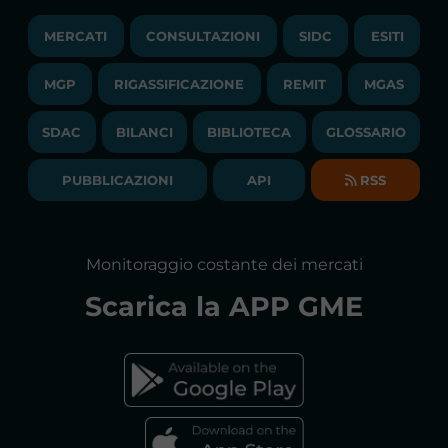
MONITORAGGIO E REMIT
TRAYPORT M. ELETTRICO
LAVORA CON NOI
MERCATI
CONSULTAZIONI
SIDC
ESITI
PUBBLICAZIONI
LIQUIDITY PROVIDERS
CONTATTI
MGP
RIGASSIFICAZIONE
COMUNICATI/NEWS
REMIT
MGAS
EVENTI
BANDI DI GARA E CONTRATTI
NEWSLETTER
SDAC
BILANCI
BIBLIOTECA
GLOSSARIO
BIBLIOTECA
SOCIETA' TRASPARENTE
BILANCI DI ESERCIZIO
PUBBLICAZIONI
API
RSS
GLOSSARIO
RELAZIONI ANNUALI
MAPPA DEL SITO
CONSULTAZIONI
Monitoraggio costante dei mercati
DICHIARAZIONE DI ACCESSIBILITÀ
Scarica la
APP GME
FAQs MERCATO ELETTRICO
FAQs MERCATO GAS