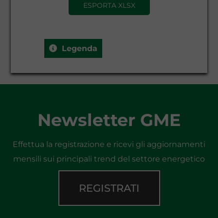
ESPORTA XLSX
Stogit
42.291,000
42.
SRG
-104.805,835
-104
Legenda
Newsletter GME
Effettua la registrazione e ricevi gli aggiornamenti
mensili sui principali trend del settore energetico
REGISTRATI