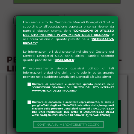
Comparto G-1
L'accesso al sito del Gestore dei Mercati Energetici S.p.A. è
subordinato all'accettazione espressa e senza riserve, da
parte di ciascun utente, delle "
CONDIZIONI DI UTILIZZO
DEL SITO INTERNET WWW.MERCATOELETTRICO.ORG
" e
Comparto G+1
Download
alla presa visione di quanto previsto nella "
INFORMATIVA
PRIVACY
"
Le informazioni e i dati presenti nel sito del Gestore dei
Mercati Energetici S.p.A. sono, altresì, tutelati secondo
PB-GAS - COMPARTO G-1 -
quanto previsto nel "
DISCLAIMER
"
LIMITI DI UTILIZZO
E' espressamente vietato qualsiasi utilizzo di tali
informazioni e dati che violi, anche solo in parte, quanto
previsto nelle suddette Condizioni Generali e/o Disclaimer
Dichiaro di conoscere e accettare quanto previsto nelle
"CONDIZIONI GENERALI DI UTILIZZO DEL SITO INTERNET
WWW.MERCATOELETTRICO.ORG"
Dichiaro di conoscere e accettare espressamente, ai sensi e
per gli effetti degli art. 1341 e 1342 del codice civile, le seguenti
clausole delle predette Condizioni Generali 7 (ACCURATEZZA
GIORNO:
DEI DATI PUBBLICATI DAL GME), 8 (ACCURATEZZA DEGLI
ALTRI DATI), 10 (ESCLUSIONE DI GARANZIA), 13 (VARIAZIONI)
CONTINUA SU MERCATOELETTRICO.ORG