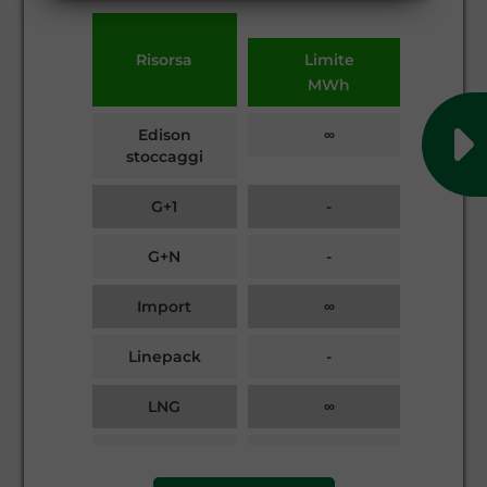
Risorsa
Limite
Ca
MWh
Edison
∞
25.
stoccaggi
G+1
-
G+N
-
Import
∞
1.
Linepack
-
LNG
∞
35.
Reintegro
-
Stogit