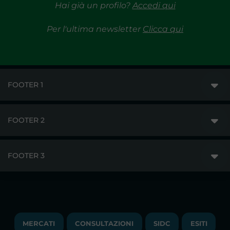
Hai già un profilo?
Accedi qui
Per l'ultima newsletter
Clicca qui
FOOTER 1
FOOTER 2
GME
MERCATI
FOOTER 3
DISCLAIMER
ACCESSO AI MERCATI
PRIVACY
ESITI
TRAYPORT GAS
COPYRIGHT
MONITORAGGIO E REMIT
TRAYPORT M. ELETTRICO
LAVORA CON NOI
MERCATI
CONSULTAZIONI
SIDC
ESITI
PUBBLICAZIONI