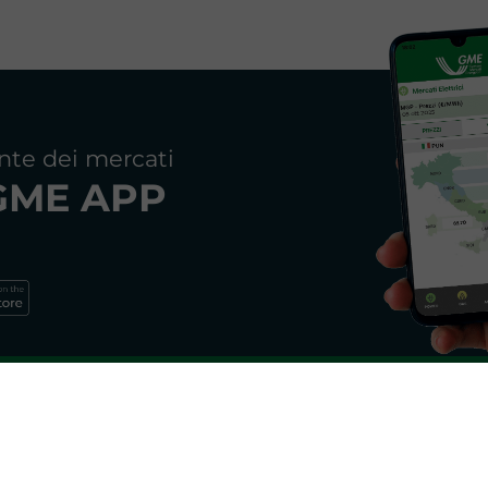
nte dei mercati
GME APP
Newsletter GME