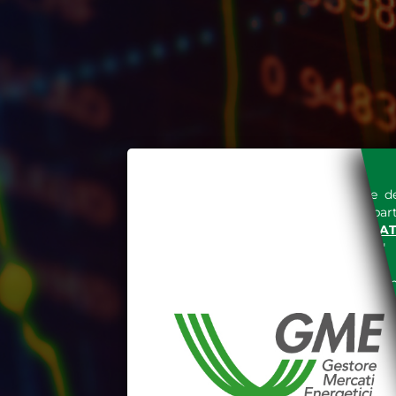
L'accesso al sito del Gestore de
espressa e senza riserve, da part
SITO INTERNET WWW.MERCAT
nella "
INFORMATIVA PRIVACY
"
Le informazioni e i dati presenti n
tutelati secondo quanto previsto 
E' espressamente vietato qualsiasi
parte, quanto previsto nelle sudd
Dichiaro di conoscere e a
DEL SITO INTERNET WWW