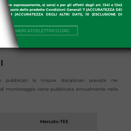
ettare espressamente, ai sensi e per gli effetti degli art. 1341 e 1342
enti clausole delle predette Condizioni Generali 7 (ACCURATEZZA DEI
ME), 8 (ACCURATEZZA DEGLI ALTRI DATI), 10 (ESCLUSIONE DI
I)
NUA SU MERCATOELETTRICO.ORG
I
pubblicati le misure disciplinari previste nei
à di monitoraggio viene pubblicata annualmente nella
Mercato-TEE