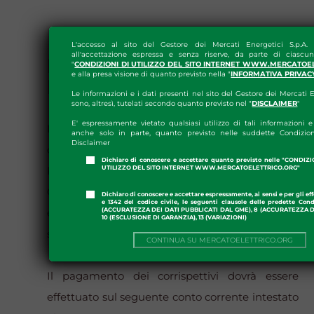
L'accesso al sito del Gestore dei Mercati Energetici S.p.A.
all'accettazione espressa e senza riserve, da parte di ciascun
REGOLAZIONE DEI
"
CONDIZIONI DI UTILIZZO DEL SITO INTERNET WWW.MERCATOE
e alla presa visione di quanto previsto nella "
INFORMATIVA PRIVAC
PAGAMENTI
Le informazioni e i dati presenti nel sito del Gestore dei Mercati E
sono, altresì, tutelati secondo quanto previsto nel "
DISCLAIMER
"
E' espressamente vietato qualsiasi utilizzo di tali informazioni e 
Il pagamento dei corrispettivi è effettuato dagli
anche solo in parte, quanto previsto nelle suddette Condizion
Disclaimer
operatori mediante
SEPA Credit Transfer
con
Dichiaro di conoscere e accettare quanto previsto nelle "CONDIZ
UTILIZZO DEL SITO INTERNET WWW.MERCATOELETTRICO.ORG"
Priority
o procedure equivalenti a favore del
GME entro l'ultimo giorno del mese di
Dichiaro di conoscere e accettare espressamente, ai sensi e per gli effe
e 1342 del codice civile, le seguenti clausole delle predette Cond
(ACCURATEZZA DEI DATI PUBBLICATI DAL GME), 8 (ACCURATEZZA DE
emissione della fattura con valuta beneficiario lo
10 (ESCLUSIONE DI GARANZIA), 13 (VARIAZIONI)
stesso giorno.
CONTINUA SU MERCATOELETTRICO.ORG
Il pagamento dei corrispettivi dovrà essere
effettuato sul seguente conto corrente intestato