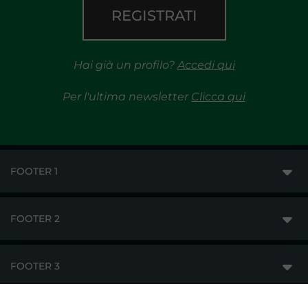
REGISTRATI
Hai già un profilo?
Accedi qui
Per l'ultima newsletter
Clicca qui
FOOTER 1
FOOTER 2
GME
MERCATI
FOOTER 3
DISCLAIMER
ACCESSO AI MERCATI
PRIVACY
ESITI