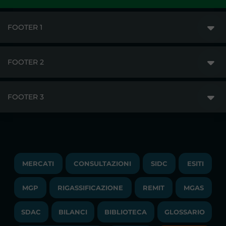
FOOTER 1
FOOTER 2
GME
MERCATI
FOOTER 3
DISCLAIMER
ACCESSO AI MERCATI
PRIVACY
ESITI
TRAYPORT GAS
COPYRIGHT
MONITORAGGIO E REMIT
TRAYPORT M. ELETTRICO
LAVORA CON NOI
MERCATI
CONSULTAZIONI
SIDC
ESITI
PUBBLICAZIONI
LIQUIDITY PROVIDERS
CONTATTI
MGP
RIGASSIFICAZIONE
COMUNICATI/NEWS
REMIT
MGAS
EVENTI
BANDI DI GARA E CONTRATTI
NEWSLETTER
SDAC
BILANCI
BIBLIOTECA
GLOSSARIO
BIBLIOTECA
SOCIETA' TRASPARENTE