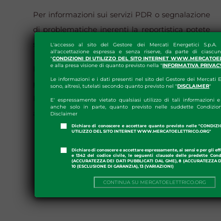
Per informazioni sui servizi PDR o segnalazione
di problematiche inerenti la reportistica potete
scrivere a:
pdr@mercatoelettrico.org
L'accesso al sito del Gestore dei Mercati Energetici S.p.A.
all'accettazione espressa e senza riserve, da parte di ciascun
"
CONDIZIONI DI UTILIZZO DEL SITO INTERNET WWW.MERCATOE
e alla presa visione di quanto previsto nella "
INFORMATIVA PRIVAC
Per informazioni o segnalazione di
Le informazioni e i dati presenti nel sito del Gestore dei Mercati E
problematiche sul processo di abilitazione alla
sono, altresì, tutelati secondo quanto previsto nel "
DISCLAIMER
"
PDR potete scrivere a:
E' espressamente vietato qualsiasi utilizzo di tali informazioni e 
anche solo in parte, quanto previsto nelle suddette Condizion
abilitazionipdr@mercatoelettrico.org
Disclaimer
Dichiaro di conoscere e accettare quanto previsto nelle "CONDIZ
UTILIZZO DEL SITO INTERNET WWW.MERCATOELETTRICO.ORG"
Dichiaro di conoscere e accettare espressamente, ai sensi e per gli effe
e 1342 del codice civile, le seguenti clausole delle predette Cond
(ACCURATEZZA DEI DATI PUBBLICATI DAL GME), 8 (ACCURATEZZA DE
10 (ESCLUSIONE DI GARANZIA), 13 (VARIAZIONI)
CONTINUA SU MERCATOELETTRICO.ORG