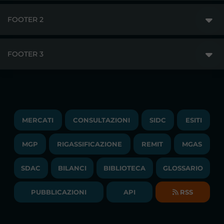
FOOTER 2
GME
MERCATI
FOOTER 3
DISCLAIMER
ACCESSO AI MERCATI
PRIVACY
ESITI
TRAYPORT GAS
COPYRIGHT
MONITORAGGIO E REMIT
TRAYPORT M. ELETTRICO
LAVORA CON NOI
MERCATI
CONSULTAZIONI
SIDC
ESITI
PUBBLICAZIONI
LIQUIDITY PROVIDERS
CONTATTI
MGP
RIGASSIFICAZIONE
COMUNICATI/NEWS
REMIT
MGAS
EVENTI
BANDI DI GARA E CONTRATTI
NEWSLETTER
SDAC
BILANCI
BIBLIOTECA
GLOSSARIO
BIBLIOTECA
SOCIETA' TRASPARENTE
BILANCI DI ESERCIZIO
PUBBLICAZIONI
API
RSS
GLOSSARIO
RELAZIONI ANNUALI
MAPPA DEL SITO