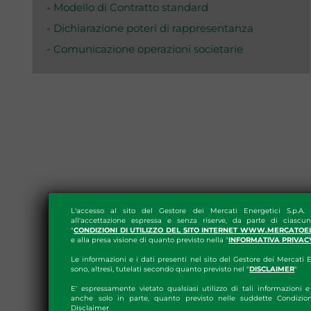
-
Modello di Contratto standard
-
Dichiarazione poteri di rappresentanza
-
Comunicazione operazioni societarie
L'accesso al sito del Gestore dei Mercati Energetici S.p.A.
all'accettazione espressa e senza riserve, da parte di ciascun
"
CONDIZIONI DI UTILIZZO DEL SITO INTERNET WWW.MERCATOE
e alla presa visione di quanto previsto nella "
INFORMATIVA PRIVAC
Le informazioni e i dati presenti nel sito del Gestore dei Mercati E
sono, altresì, tutelati secondo quanto previsto nel "
DISCLAIMER
"
E' espressamente vietato qualsiasi utilizzo di tali informazioni e 
anche solo in parte, quanto previsto nelle suddette Condizion
Disclaimer